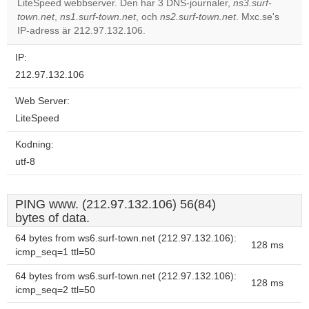
LiteSpeed webbserver. Den har 3 DNS-journaler,
ns3.surf-
Do you
OK
town.net
,
ns1.surf-town.net
, och
ns2.surf-town.net
own this
. Mxc.se's
website?
IP-adress är 212.97.132.106.
IP:
212.97.132.106
Web Server:
LiteSpeed
Kodning:
utf-8
PING www. (212.97.132.106) 56(84)
bytes of data.
64 bytes from ws6.surf-town.net (212.97.132.106):
128 ms
icmp_seq=1 ttl=50
64 bytes from ws6.surf-town.net (212.97.132.106):
128 ms
icmp_seq=2 ttl=50