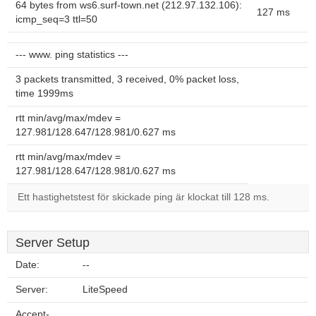
64 bytes from ws6.surf-town.net (212.97.132.106):
127 ms
icmp_seq=3 ttl=50
--- www. ping statistics ---
3 packets transmitted, 3 received, 0% packet loss,
time 1999ms
rtt min/avg/max/mdev =
127.981/128.647/128.981/0.627 ms
rtt min/avg/max/mdev =
127.981/128.647/128.981/0.627 ms
Ett hastighetstest för skickade ping är klockat till 128 ms.
Server Setup
Date:
--
Server:
LiteSpeed
Accept-