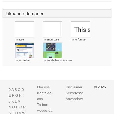
Liknande domäner
mxe.se
mxenduro.se
mxforfun.se
mxforum.be
mxfredda.blogspot.com
Om oss
Disclaimer
© 2026
0
A
B
C
D
Kontakta
Sekretesspolicy
E
F
G
H
I
oss
Användarvillkor
J
K
L
M
Ta bort
N
O
P
Q
R
webbsida
S
T
U
V
W