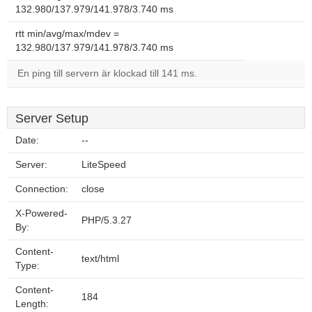
132.980/137.979/141.978/3.740 ms
rtt min/avg/max/mdev =
132.980/137.979/141.978/3.740 ms
En ping till servern är klockad till 141 ms.
Server Setup
Date:
--
Server:
LiteSpeed
Connection:
close
X-Powered-
PHP/5.3.27
By:
Content-
text/html
Type:
Content-
184
Length: