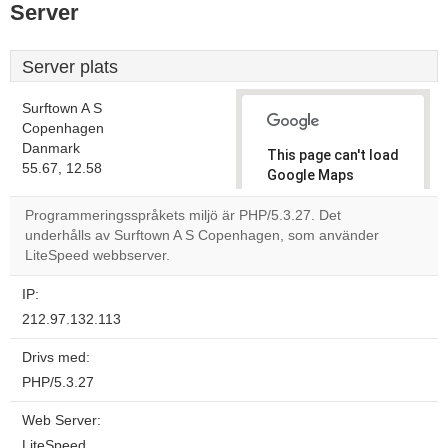
Server
Server plats
Surftown A S
Copenhagen
Danmark
This page can't load
55.67, 12.58
Google Maps
correctly.
Programmeringsspråkets miljö är PHP/5.3.27. Det
underhålls av Surftown A S Copenhagen, som använder
Do you
OK
LiteSpeed webbserver.
own this
website?
IP:
212.97.132.113
Drivs med:
PHP/5.3.27
Web Server:
LiteSpeed