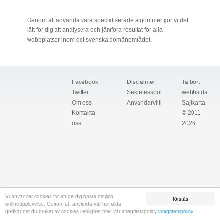
Genom att använda våra specialiserade algoritmer gör vi det
lätt för dig att analysera och jämföra resultat för alla
webbplatser inom det svenska domänområdet.
Facebook
Disclaimer
Ta bort
Twitter
Sekretesspolicy
webbsida
Om oss
Användarvillkor
Sajtkarta
Kontakta
© 2011 -
oss
2026
Vi använder cookies för att ge dig bästa möjliga
förstås
onlineupplevelse. Genom att använda vår hemsida
godkänner du bruket av cookies i enlighet med vår integritetspolicy
integritetspolicy