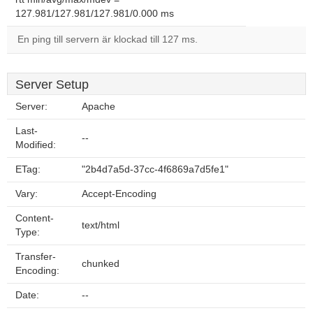
127.981/127.981/127.981/0.000 ms
En ping till servern är klockad till 127 ms.
Server Setup
Server:
Apache
Last-
--
Modified:
ETag:
"2b4d7a5d-37cc-4f6869a7d5fe1"
Vary:
Accept-Encoding
Content-
text/html
Type:
Transfer-
chunked
Encoding:
Date:
--