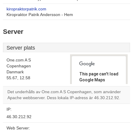
kiropraktorpatrik.com
Kiropraktor Patrik Andersson - Hem
Server
Server plats
One.com A S
Copenhagen
Danmark
This page can't load
55.67, 12.58
Google Maps
correctly.
Det underhålls av One.com A S Copenhagen, som använder
Apache webbserver. Dess lokala IP-adress är 46.30.212.92.
Do you
OK
own this
website?
IP:
46.30.212.92
Web Server: