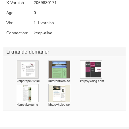
X-Varnish:
2069830171
Age:
0
Via:
1.1 varnish
Connection:
keep-alive
Liknande domäner
kbtperspektiv.se
kbtpraktiken.se
kbtpsykolog.com
kbtpsykolog.nu
kbtpsykolog.se