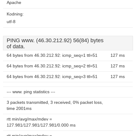
Apache
Kodning:
utf-8
PING www. (46.30.212.92) 56(84) bytes
of data.
64 bytes from 46.30.212.92: icmp_seq=1 ttl=51
127 ms
64 bytes from 46.30.212.92: icmp_seq=2 ttl=51
127 ms
64 bytes from 46.30.212.92: icmp_seq=3 ttl=51
127 ms
--- www. ping statistics ---
3 packets transmitted, 3 received, 0% packet loss,
time 2001ms
rtt min/avg/max/mdev =
127.981/127.981/127.981/0.000 ms
rtt min/avg/max/mdev =