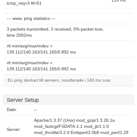
139 ms
icmp_req=3 ttl=51
--- www. ping statistics ---
3 packets transmitted, 3 received, 0% packet loss,
time 2002ms
rtt min/avg/max/mdev =
139.112/140.163/141.165/0.892 ms
rtt min/avg/max/mdev =
139.112/140.163/141.165/0.892 ms
En ping skickad till servern, resulterade i 140 ms svar.
Server Setup
Date:
--
Apache/1.3.37 (Unix) mod_gzip/1.3.26.1a
mod_fastcgi/FSDATA-1.1 mod_jk/1.1.0
Server:
mod_throttle/3.2.0 Embperl/2.0b8 mod_perl/1.29