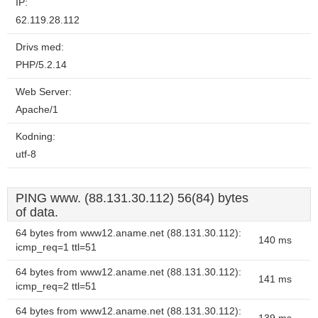
IP:
62.119.28.112
Drivs med:
PHP/5.2.14
Web Server:
Apache/1
Kodning:
utf-8
PING www. (88.131.30.112) 56(84) bytes
of data.
64 bytes from www12.aname.net (88.131.30.112):
140 ms
icmp_req=1 ttl=51
64 bytes from www12.aname.net (88.131.30.112):
141 ms
icmp_req=2 ttl=51
64 bytes from www12.aname.net (88.131.30.112):