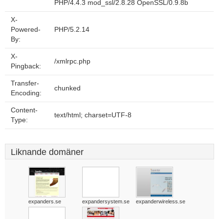
PHP/4.4.3 mod_ssl/2.8.28 OpenSSL/0.9.8b
X-
Powered-
PHP/5.2.14
By:
X-
/xmlrpc.php
Pingback:
Transfer-
chunked
Encoding:
Content-
text/html; charset=UTF-8
Type:
Liknande domäner
expanders.se
expandersystem.se
expanderwireless.se