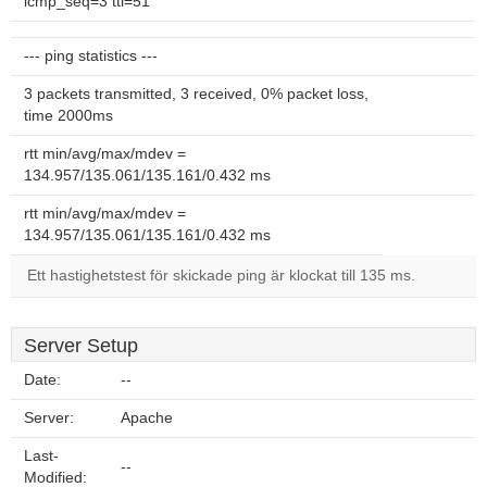
icmp_seq=3 ttl=51
--- ping statistics ---
3 packets transmitted, 3 received, 0% packet loss,
time 2000ms
rtt min/avg/max/mdev =
134.957/135.061/135.161/0.432 ms
rtt min/avg/max/mdev =
134.957/135.061/135.161/0.432 ms
Ett hastighetstest för skickade ping är klockat till 135 ms.
Server Setup
Date:
--
Server:
Apache
Last-
--
Modified: