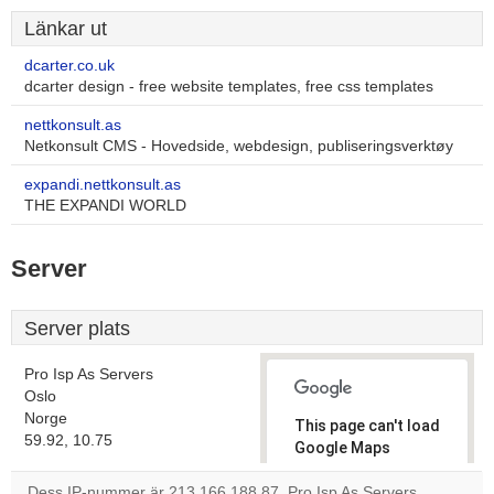
Länkar ut
dcarter.co.uk
dcarter design - free website templates, free css templates
nettkonsult.as
Netkonsult CMS - Hovedside, webdesign, publiseringsverktøy
expandi.nettkonsult.as
THE EXPANDI WORLD
Server
Server plats
Pro Isp As Servers
Oslo
Norge
This page can't load
59.92, 10.75
Google Maps
correctly.
Dess IP-nummer är 213.166.188.87. Pro Isp As Servers