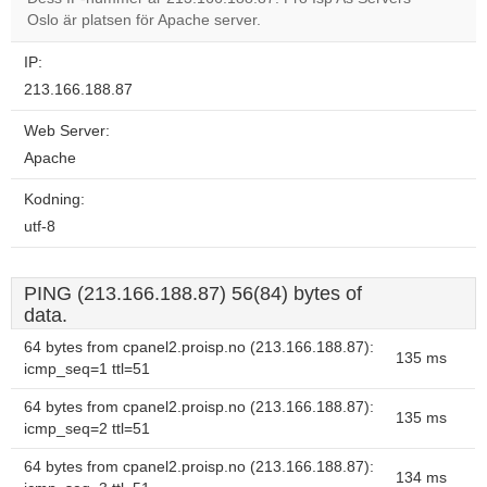
Oslo är platsen för Apache server.
Do you
OK
own this
website?
IP:
213.166.188.87
Web Server:
Apache
Kodning:
utf-8
PING (213.166.188.87) 56(84) bytes of
data.
64 bytes from cpanel2.proisp.no (213.166.188.87):
135 ms
icmp_seq=1 ttl=51
64 bytes from cpanel2.proisp.no (213.166.188.87):
135 ms
icmp_seq=2 ttl=51
64 bytes from cpanel2.proisp.no (213.166.188.87):
134 ms