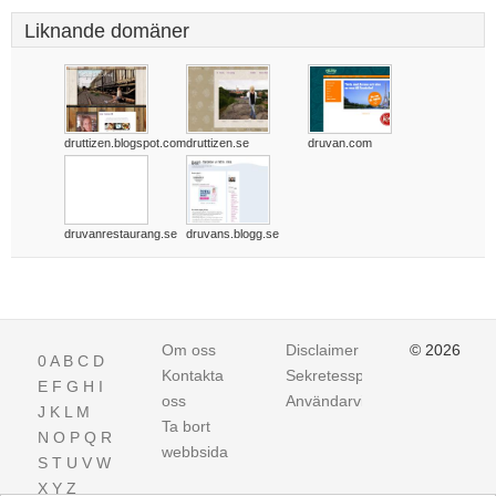
Liknande domäner
druttizen.blogspot.com
druttizen.se
druvan.com
druvanrestaurang.se
druvans.blogg.se
Om oss
Disclaimer
© 2026
0
A
B
C
D
Kontakta
Sekretesspolicy
E
F
G
H
I
oss
Användarvillkor
J
K
L
M
Ta bort
N
O
P
Q
R
webbsida
S
T
U
V
W
X
Y
Z