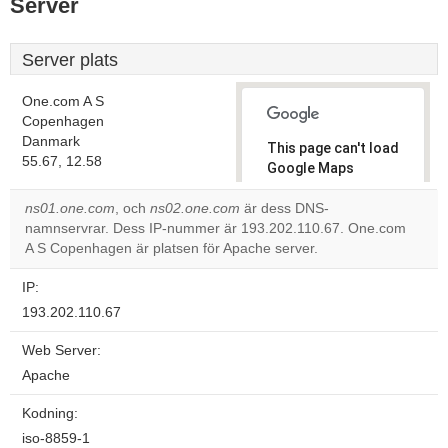
Server
Server plats
One.com A S
Copenhagen
Danmark
This page can't load
55.67, 12.58
Google Maps
correctly.
ns01.one.com
, och
ns02.one.com
är dess DNS-
namnservrar. Dess IP-nummer är 193.202.110.67. One.com
Do you
OK
A S Copenhagen är platsen för Apache server.
own this
website?
IP:
193.202.110.67
Web Server:
Apache
Kodning:
iso-8859-1