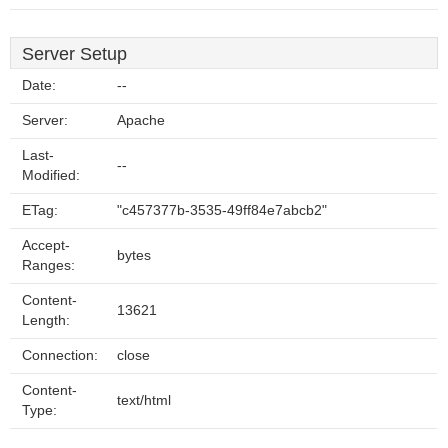
Server Setup
Date:
--
Server:
Apache
Last-
--
Modified:
ETag:
"c457377b-3535-49ff84e7abcb2"
Accept-
bytes
Ranges:
Content-
13621
Length:
Connection:
close
Content-
text/html
Type: