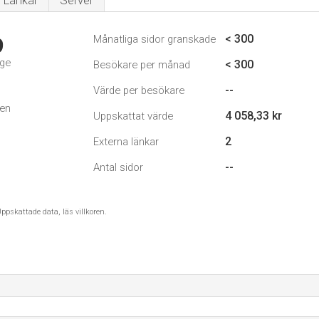
Länkar
Server
< 300
Månatliga sidor granskade
9
ige
< 300
Besökare per månad
--
Värde per besökare
den
4 058,33 kr
Uppskattat värde
2
Externa länkar
--
Antal sidor
ppskattade data, läs villkoren.