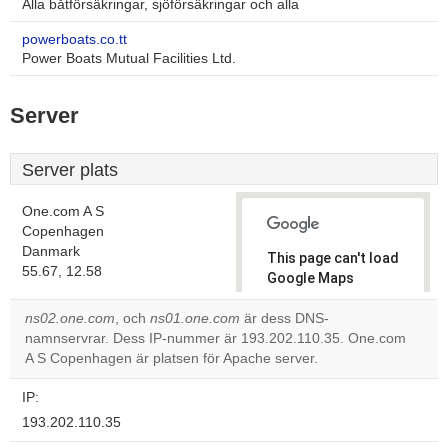
Alla båtförsäkringar, sjöförsäkringar och alla
powerboats.co.tt
Power Boats Mutual Facilities Ltd.
Server
Server plats
One.com A S
Copenhagen
Danmark
This page can't load
55.67, 12.58
Google Maps
correctly.
ns02.one.com
, och
ns01.one.com
är dess DNS-
namnservrar. Dess IP-nummer är 193.202.110.35. One.com
Do you
OK
A S Copenhagen är platsen för Apache server.
own this
website?
IP:
193.202.110.35