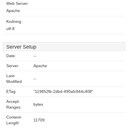
Web Server:
Apache
Kodning:
utf-8
Server Setup
Date:
--
Server:
Apache
Last-
--
Modified:
ETag:
"119852fb-2dbd-490afc844c408"
Accept-
bytes
Ranges:
Content-
11709
Length: