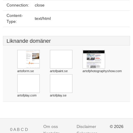
Connection:
close
Content-
text/html
Type:
Liknande domäner
artoform.se
artofpaint.se
artofphotographyshow.com
artofplay.com
artofplay.se
Om oss
Disclaimer
© 2026
0
A
B
C
D