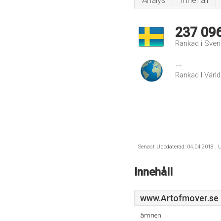
Analys
Innehåll
237 09
Rankad i Sver
--
Rankad I Värl
Senast Uppdaterad: 04.04.2018 . U
Innehåll
www.Artofmover.se
ämnen: