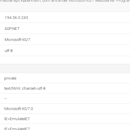
mmeside Aps København, som använder Microsoft-IIS/7 webbserver. Progra
194.36.0.243
ASP.NET
Microsoft-IIS/7
utf-8
private
text/html; charset=utf-8
--
Microsoft-IIS/7.0
IE=EmulateIE7
IE=EmulateIE7