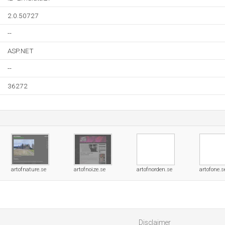
2.0.50727
--
ASP.NET
--
36272
artofnature.se
artofnoize.se
artofnorden.se
artofone.s
Disclaimer