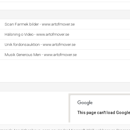
Scan Farmek bilder - www.artofmover.se
Hälsning o Video - www.artofmover.se
Unik fordonsauktion - www.artofmover.se
Musik Generous Men - www.artofmover.se
This page can't load Google
Do you own this website?