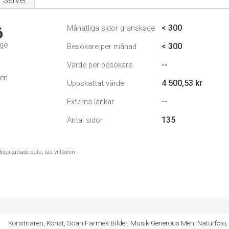
Server
< 300
Månatliga sidor granskade
6
ige
< 300
Besökare per månad
--
Värde per besökare
den
4 500,53 kr
Uppskattat värde
--
Externa länkar
135
Antal sidor
ppskattade data, läs villkoren.
Konstnären, Konst, Scan Farmek Bilder, Musik Generous Men, Naturfoto,