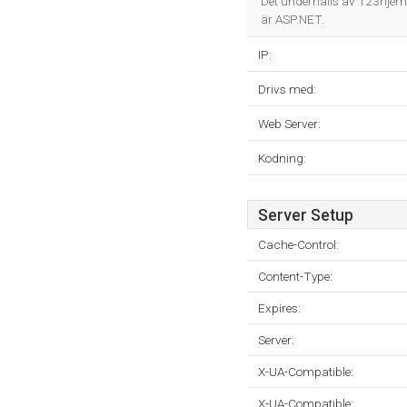
Det underhålls av 123hje
är ASP.NET.
IP:
Drivs med:
Web Server:
Kodning:
Server Setup
Cache-Control:
Content-Type:
Expires:
Server:
X-UA-Compatible:
X-UA-Compatible: