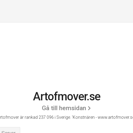
Artofmover.se
Gå till hemsidan
rtofmover är rankad 237 096 i Sverige.
'Konstnären - www.artofmover.se