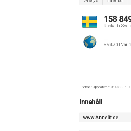
Analys
Innehåll
158 84
Rankad i Sver
--
Rankad I Värl
Senast Uppdaterad: 05.04.2018 . U
Innehåll
www.Annelit.se