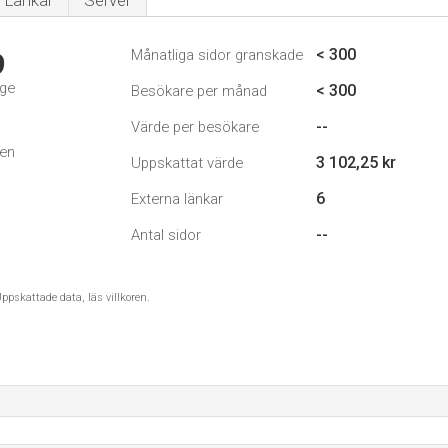
Länkar
Server
< 300
Månatliga sidor granskade
9
ige
< 300
Besökare per månad
--
Värde per besökare
den
3 102,25 kr
Uppskattat värde
6
Externa länkar
--
Antal sidor
ppskattade data, läs villkoren.