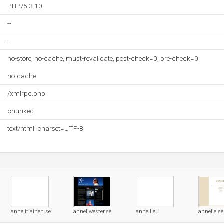
PHP/5.3.10
--
--
no-store, no-cache, must-revalidate, post-check=0, pre-check=0
no-cache
/xmlrpc.php
chunked
text/html; charset=UTF-8
annelitiainen.se
anneliwester.se
annell.eu
annelle.se