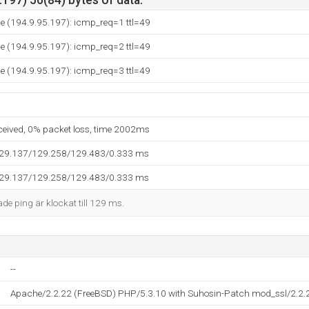
197) 56(84) bytes of data.
se (194.9.95.197): icmp_req=1 ttl=49
se (194.9.95.197): icmp_req=2 ttl=49
se (194.9.95.197): icmp_req=3 ttl=49
eceived, 0% packet loss, time 2002ms
129.137/129.258/129.483/0.333 ms
129.137/129.258/129.483/0.333 ms
ade ping är klockat till 129 ms.
--
Apache/2.2.22 (FreeBSD) PHP/5.3.10 with Suhosin-Patch mod_ssl/2.2