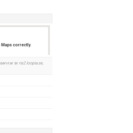
 Maps correctly.
OK
nservrar är
ns2.loopia.se
,