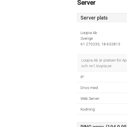
Server
Server plats
Loopia Ab
Sverige
61.270233, 18.632813
Loopia Ab är platsen för 
och
ns1.loopia.se
.
IP:
Drivs med:
Web Server:
Kodning: