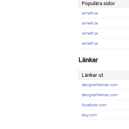
Populära sidor
annelit.se
annelit.se
annelit.se
annelit.se
Länkar
Länkar ut
designerthemes.com
designerthemes.com
facebook.com
etsy.com