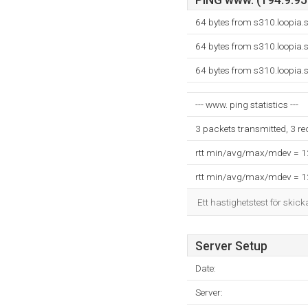
PING www. (194.9.95.
64 bytes from s310.loopia.
64 bytes from s310.loopia.
64 bytes from s310.loopia.
--- www. ping statistics ---
3 packets transmitted, 3 r
rtt min/avg/max/mdev = 
rtt min/avg/max/mdev = 
Ett hastighetstest för skick
Server Setup
Date:
Server: