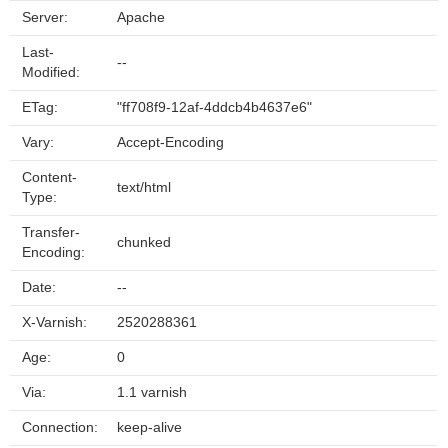
Server:
Apache
Last-
--
Modified:
ETag:
"ff708f9-12af-4ddcb4b4637e6"
Vary:
Accept-Encoding
Content-
text/html
Type:
Transfer-
chunked
Encoding:
Date:
--
X-Varnish:
2520288361
Age:
0
Via:
1.1 varnish
Connection:
keep-alive