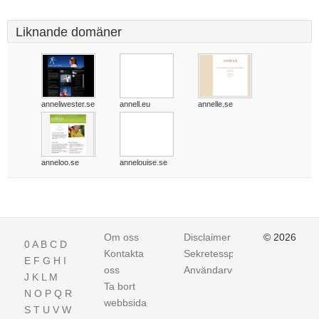
Liknande domäner
anneliwester.se
annell.eu
annelle.se
anneloo.se
annelouise.se
Om oss
Disclaimer
© 2026
0
A
B
C
D
Kontakta
Sekretesspolicy
E
F
G
H
I
oss
Användarvillkor
J
K
L
M
Ta bort
N
O
P
Q
R
webbsida
S
T
U
V
W