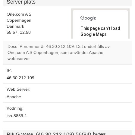
Server plats
One.com A S
Copenhagen
Danmark
This page can't load
55.67, 12.58
Google Maps
correctly.
Dess IP-nummer är 46.30.212.109. Det underhålls av
One.com A S Copenhagen, som använder Apache
Do you
OK
webbserver.
own this
website?
IP:
46.30.212.109
Web Server:
Apache
Kodning:
iso-8859-1
PING www. (46.30.212.109) 56(84) bytes