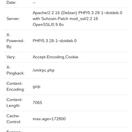
Date:
--
Apache/2.2.16 (Debian) PHP/5.3.28-1~dotdeb.0
Server:
with Suhosin-Patch mod_ssl/2.2.16
OpenSSL/0.9.8o
X-
Powered-
PHP/5.3.28-1~dotdeb.0
By:
Vary:
Accept-Encoding,Cookie
X-
/xmlrpc.php
Pingback:
Content-
gzip
Encoding:
Content-
7065
Length:
Cache-
max-age=172800
Control: