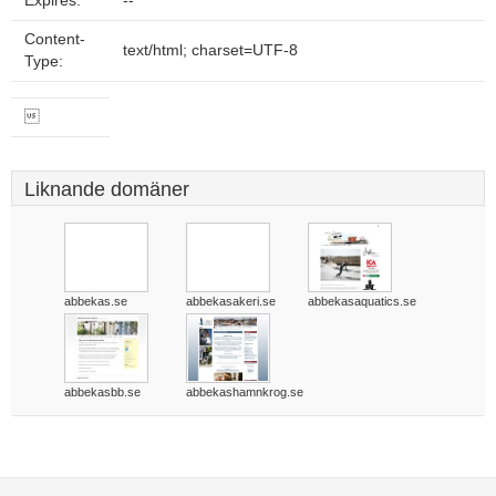
Expires:
--
Content-
text/html; charset=UTF-8
Type:

Liknande domäner
abbekas.se
abbekasakeri.se
abbekasaquatics.se
abbekasbb.se
abbekashamnkrog.se