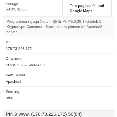
Sverige
This page can't load
59.33, 18.05
Google Maps
correctly.
Programmeringsspråkets miljö är PHP/5.3.28-1~dotdeb.0.
Kryptonvpn Customers Stockholm är platsen för Apache/2
Do you
OK
server.
own this
website?
IP:
178.73.226.172
Drivs med:
PHP/5.3.28-1~dotdeb.0
Web Server:
Apache/2
Kodning:
utf-8
PING www. (178.73.226.172) 56(84)