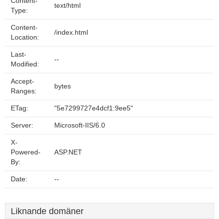
Content-
text/html
Type:
Content-
/index.html
Location:
Last-
--
Modified:
Accept-
bytes
Ranges:
ETag:
"5e7299727e4dcf1:9ee5"
Server:
Microsoft-IIS/6.0
X-
Powered-
ASP.NET
By:
Date:
--
Liknande domäner