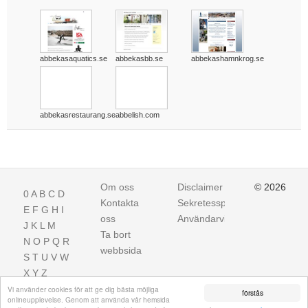
abbekasaquatics.se
abbekasbb.se
abbekashamnkrog.se
abbekasrestaurang.se
abbelish.com
Om oss
Disclaimer
© 2026
0
A
B
C
D
Kontakta
Sekretesspolicy
E
F
G
H
I
oss
Användarvillkor
J
K
L
M
Ta bort
N
O
P
Q
R
webbsida
S
T
U
V
W
X
Y
Z
Vi använder cookies för att ge dig bästa möjliga
förstås
onlineupplevelse. Genom att använda vår hemsida