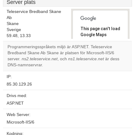
Server plats
Teleservice Bredband Skane
Ab
Skane
This page can't load
Sverige
Google Maps
59.48, 13.33
correctly.
Programmeringsspråkets miljö är ASP.NET. Teleservice
Bredband Skane Ab Skane är platsen för Microsoft-IIS/6
Do you
OK
server.
ns2.teleservice.net
, och
ns1.teleservice.net
own this
är dess
website?
DNS-namnservrar.
IP:
85.30.129.26
Drivs med:
ASP.NET
Web Server:
Microsoft-IIS/6
Kodning: