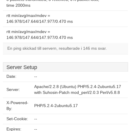
time 2000ms
rtt min/avg/max/mdev =
146.978/147.644/147.977/0.470 ms
rtt min/avg/max/mdev =
146.978/147.644/147.977/0.470 ms
En ping skickad till servern, resulterade i 146 ms svar.
Server Setup
Date:
--
Apache/2.2.8 (Ubuntu) PHP/5.2.4-2ubuntu5.17
Server:
with Suhosin-Patch mod_perl/2.0.3 Perl/v5.8.8
X-Powered-
PHP/5.2.4-2ubuntu5.17
By:
Set-Cookie:
--
Expires:
--