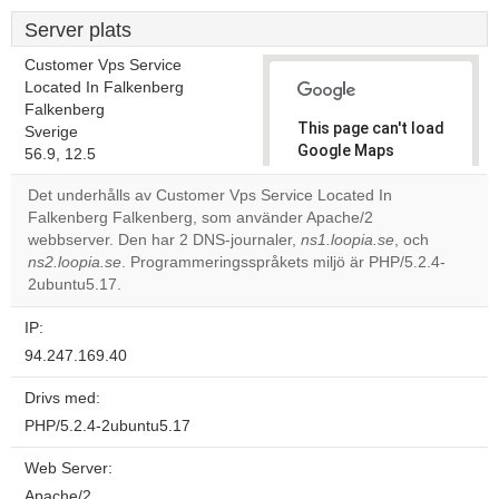
Server plats
Customer Vps Service
Located In Falkenberg
Falkenberg
This page can't load
Sverige
Google Maps
56.9, 12.5
correctly.
Det underhålls av Customer Vps Service Located In
Falkenberg Falkenberg, som använder Apache/2
Do you
OK
webbserver. Den har 2 DNS-journaler,
ns1.loopia.se
own this
, och
website?
ns2.loopia.se
. Programmeringsspråkets miljö är PHP/5.2.4-
2ubuntu5.17.
IP:
94.247.169.40
Drivs med:
PHP/5.2.4-2ubuntu5.17
Web Server:
Apache/2