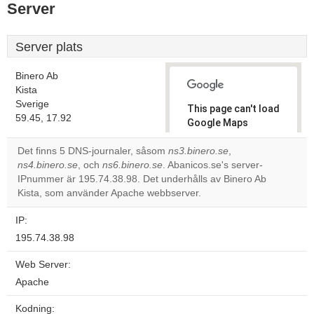
Server
Server plats
Binero Ab
Kista
Sverige
This page can't load
59.45, 17.92
Google Maps
correctly.
Det finns 5 DNS-journaler, såsom
ns3.binero.se
,
ns4.binero.se
, och
ns6.binero.se
. Abanicos.se's server-
Do you
OK
IPnummer är 195.74.38.98. Det underhålls av Binero Ab
own this
website?
Kista, som använder Apache webbserver.
IP:
195.74.38.98
Web Server:
Apache
Kodning: