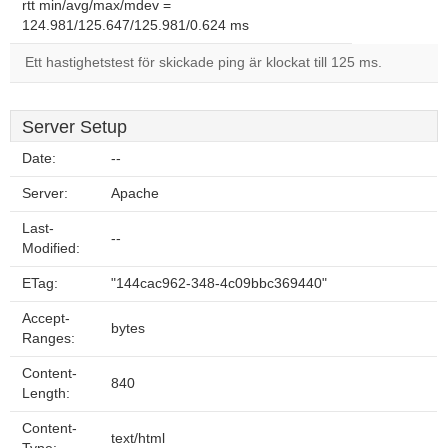
rtt min/avg/max/mdev =
124.981/125.647/125.981/0.624 ms
Ett hastighetstest för skickade ping är klockat till 125 ms.
Server Setup
Date:
--
Server:
Apache
Last-
--
Modified:
ETag:
"144cac962-348-4c09bbc369440"
Accept-
bytes
Ranges:
Content-
840
Length:
Content-
text/html