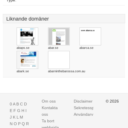
Type:
Liknande domäner
abaps.se
abar.se
abarca.se
abark.se
abarninthebarossa.com.au
Om oss
Disclaimer
© 2026
0
A
B
C
D
Kontakta
Sekretesspolicy
E
F
G
H
I
oss
Användarvillkor
J
K
L
M
Ta bort
N
O
P
Q
R
webbsida