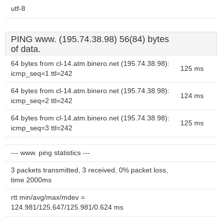
utf-8
PING www. (195.74.38.98) 56(84) bytes
of data.
64 bytes from cl-14.atm.binero.net (195.74.38.98):
125 ms
icmp_seq=1 ttl=242
64 bytes from cl-14.atm.binero.net (195.74.38.98):
124 ms
icmp_seq=2 ttl=242
64 bytes from cl-14.atm.binero.net (195.74.38.98):
125 ms
icmp_seq=3 ttl=242
--- www. ping statistics ---
3 packets transmitted, 3 received, 0% packet loss,
time 2000ms
rtt min/avg/max/mdev =
124.981/125.647/125.981/0.624 ms