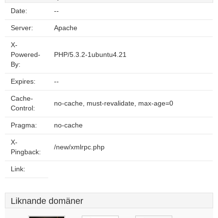
Date:
--
Server:
Apache
X-
Powered-
PHP/5.3.2-1ubuntu4.21
By:
Expires:
--
Cache-
no-cache, must-revalidate, max-age=0
Control:
Pragma:
no-cache
X-
/new/xmlrpc.php
Pingback:
Link:
Liknande domäner