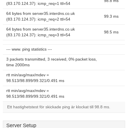
98.8 ms
(83.170.124.37): icmp_req=1 ttl=54
64 bytes from server35.interdns.co.uk
99.3 ms
(83.170.124.37): icmp_req=2 ttl=54
64 bytes from server35.interdns.co.uk
98.5 ms
(83.170.124.37): icmp_req=3 ttl=54
--- www. ping statistics ---
3 packets transmitted, 3 received, 0% packet loss,
time 2000ms
rtt min/avg/max/mdev =
98.513/98.899/99.321/0.491 ms
rtt min/avg/max/mdev =
98.513/98.899/99.321/0.491 ms
Ett hastighetstest för skickade ping är klockat till 98.8 ms.
Server Setup