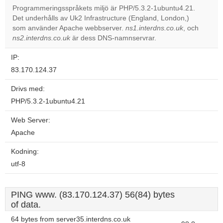
Programmeringsspråkets miljö är PHP/5.3.2-1ubuntu4.21.
Det underhålls av Uk2 Infrastructure (England, London,)
Do you
OK
som använder Apache webbserver.
ns1.interdns.co.uk
own this
, och
website?
ns2.interdns.co.uk
är dess DNS-namnservrar.
IP:
83.170.124.37
Drivs med:
PHP/5.3.2-1ubuntu4.21
Web Server:
Apache
Kodning:
utf-8
PING www. (83.170.124.37) 56(84) bytes
of data.
64 bytes from server35.interdns.co.uk