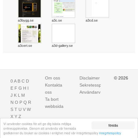
a3bygg.se
a3c.se
a3cd.se
a3cert.se
a3d-gallery.se
Om oss
Disclaimer
© 2026
0
A
B
C
D
Kontakta
Sekretesspolicy
E
F
G
H
I
oss
Användarvillkor
J
K
L
M
Ta bort
N
O
P
Q
R
webbsida
S
T
U
V
W
X
Y
Z
Vi använder cookies för att ge dig bästa möjliga
förstås
onlineupplevelse. Genom att använda vår hemsida
godkänner du bruket av cookies i enlighet med vår integritetspolicy
integritetspolicy