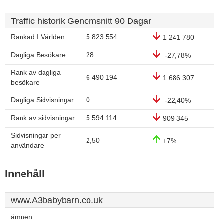
Traffic historik Genomsnitt 90 Dagar
Rankad I Världen
5 823 554
1 241 780
Dagliga Besökare
28
-27,78%
Rank av dagliga
6 490 194
1 686 307
besökare
Dagliga Sidvisningar
0
-22,40%
Rank av sidvisningar
5 594 114
909 345
Sidvisningar per
2,50
+7%
användare
Innehåll
www.A3babybarn.co.uk
ämnen: