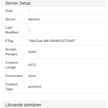
Server Setup
Date:
--
Server:
Apache
Last-
--
Modified:
ETag:
"c8e21ae-fe8-4964631f72440"
Accept-
bytes
Ranges:
Content-
4072
Length:
Connection:
close
Content-
text/html
Type:
Liknande domäner