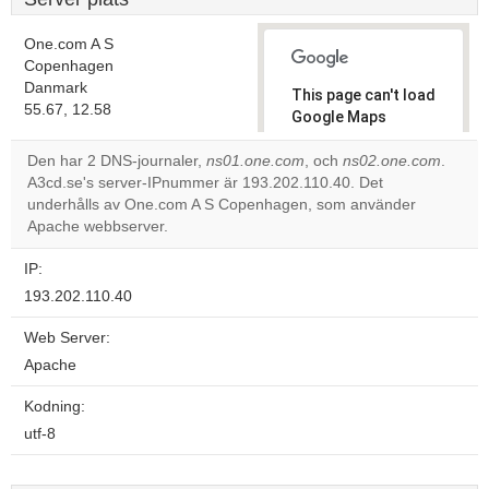
One.com A S
Copenhagen
Danmark
This page can't load
55.67, 12.58
Google Maps
correctly.
Den har 2 DNS-journaler,
ns01.one.com
, och
ns02.one.com
.
A3cd.se's server-IPnummer är 193.202.110.40. Det
Do you
OK
underhålls av One.com A S Copenhagen, som använder
own this
website?
Apache webbserver.
IP:
193.202.110.40
Web Server:
Apache
Kodning:
utf-8