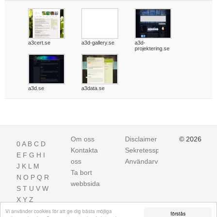
a3cert.se
a3d-gallery.se
a3d-
projektering.se
a3d.se
a3data.se
Om oss
Disclaimer
© 2026
0
A
B
C
D
Kontakta
Sekretesspolicy
E
F
G
H
I
oss
Användarvillkor
J
K
L
M
Ta bort
N
O
P
Q
R
webbsida
S
T
U
V
W
X
Y
Z
Vi använder cookies för att ge dig bästa möjliga
förstås