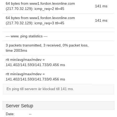
64 bytes from www1.fordon.levonline.com
141 ms
(217.70.32.129): icmp_req=2 ttl=45
64 bytes from www1.fordon.levonline.com
141 ms
(217.70.32.129): icmp_req=3 ttl=45
--- www. ping statistics ---
3 packets transmitted, 3 received, 0% packet loss,
time 2003ms
rtt min/avg/max/mdev =
141.402/141.593/141.733/0.456 ms
rtt min/avg/max/mdev =
141.402/141.593/141.733/0.456 ms
En ping till servern är klockad till 141 ms.
Server Setup
Date:
--