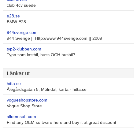
club 4cv suede
e28.se
BMW E28
944sverige.com
944 Sverige || Http://www.944sverige.com || 2009
typ2-klubben.com
Typa som lastbil, buss OCH husbil?
Länkar ut
hitta.se
Ålegårdsgatan 5, Mölndal, karta - hitta.se
vogueshopstore.com
Vogue Shop Store
alloemsoft.com
Find any OEM software here and buy it at great discount