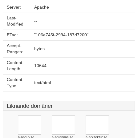
Server:
Apache
Last-
--
Modified:
ETag:
"106e745f-2994-187d7200"
Accept-
bytes
Ranges:
Content-
10644
Length:
Content-
text/html
Type:
Liknande domäner
a-and-b.se
a-antennas.se
a-arkitektur.se