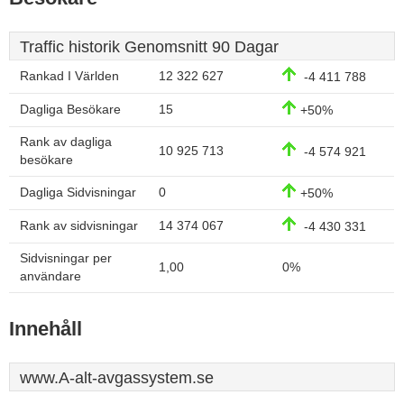
Traffic historik Genomsnitt 90 Dagar
Rankad I Världen
12 322 627
-4 411 788
Dagliga Besökare
15
+50%
Rank av dagliga
10 925 713
-4 574 921
besökare
Dagliga Sidvisningar
0
+50%
Rank av sidvisningar
14 374 067
-4 430 331
Sidvisningar per
1,00
0%
användare
Innehåll
www.A-alt-avgassystem.se