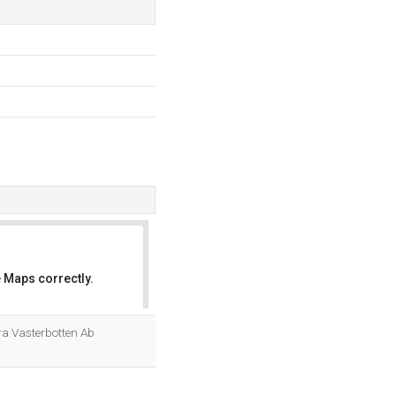
 Maps correctly.
OK
ra Vasterbotten Ab