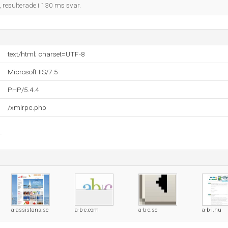
, resulterade i 130 ms svar.
text/html; charset=UTF-8
Microsoft-IIS/7.5
PHP/5.4.4
/xmlrpc.php
a-assistans.se
a-b-c.com
a-b-c.se
a-b-i.nu