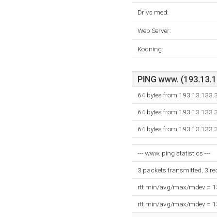
Drivs med:
Web Server:
Kodning:
PING www. (193.13.13
64 bytes from 193.13.133.
64 bytes from 193.13.133.
64 bytes from 193.13.133.
--- www. ping statistics ---
3 packets transmitted, 3 r
rtt min/avg/max/mdev = 
rtt min/avg/max/mdev = 