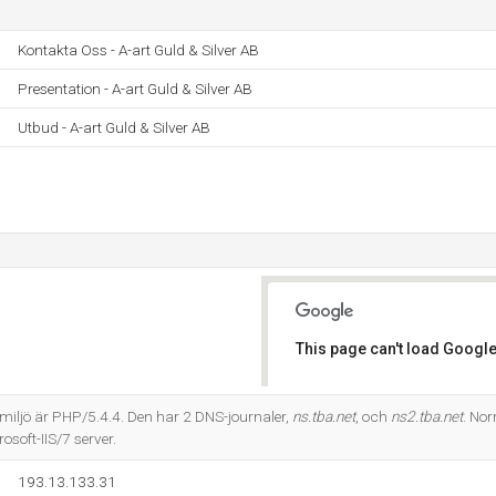
Kontakta Oss - A-art Guld & Silver AB
Presentation - A-art Guld & Silver AB
Utbud - A-art Guld & Silver AB
This page can't load Google
Do you own this website?
ljö är PHP/5.4.4. Den har 2 DNS-journaler,
ns.tba.net
, och
ns2.tba.net
. Nor
osoft-IIS/7 server.
193.13.133.31