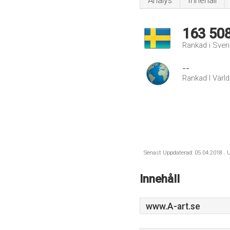
Analys
Innehåll
163 50
Rankad i Sver
--
Rankad I Värl
Senast Uppdaterad: 05.04.2018 . U
Innehåll
www.A-art.se