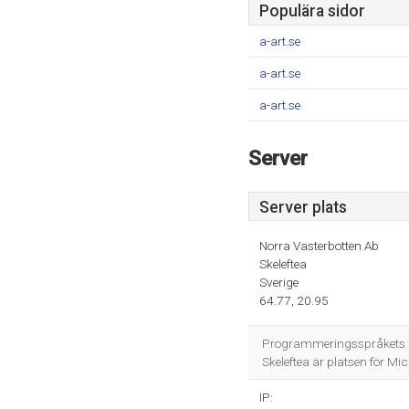
Populära sidor
a-art.se
a-art.se
a-art.se
Server
Server plats
Norra Vasterbotten Ab
Skeleftea
Sverige
64.77, 20.95
Programmeringsspråkets mi
Skeleftea är platsen för Micr
IP: