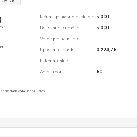
Server
< 300
Månatliga sidor granskade
8
ige
< 300
Besökare per månad
--
Värde per besökare
den
3 224,7 kr
Uppskattat värde
--
Externa länkar
60
Antal sidor
ppskattade data, läs villkoren.