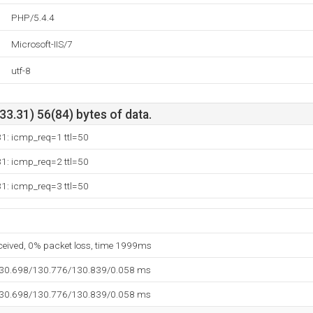
PHP/5.4.4
Microsoft-IIS/7
utf-8
3.31) 56(84) bytes of data.
31: icmp_req=1 ttl=50
31: icmp_req=2 ttl=50
31: icmp_req=3 ttl=50
eceived, 0% packet loss, time 1999ms
130.698/130.776/130.839/0.058 ms
130.698/130.776/130.839/0.058 ms