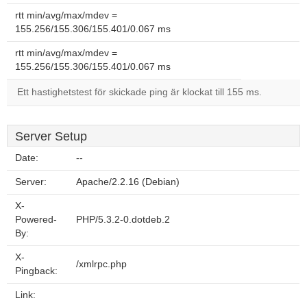
rtt min/avg/max/mdev =
155.256/155.306/155.401/0.067 ms
rtt min/avg/max/mdev =
155.256/155.306/155.401/0.067 ms
Ett hastighetstest för skickade ping är klockat till 155 ms.
Server Setup
Date:
--
Server:
Apache/2.2.16 (Debian)
X-
Powered-
PHP/5.3.2-0.dotdeb.2
By:
X-
/xmlrpc.php
Pingback:
Link: