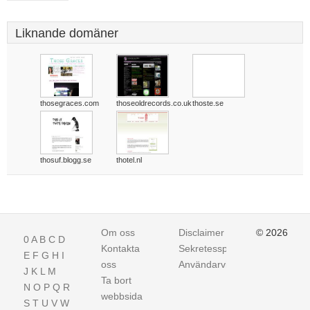
Liknande domäner
thosegraces.com
thoseoldrecords.co.uk
thoste.se
thosuf.blogg.se
thotel.nl
Om oss
Disclaimer
© 2026
0
A
B
C
D
Kontakta
Sekretesspolicy
E
F
G
H
I
oss
Användarvillkor
J
K
L
M
Ta bort
N
O
P
Q
R
webbsida
S
T
U
V
W