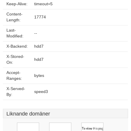
Keep-Alive:
timeout=5
Content-
17774
Length:
Last-
--
Modified:
X-Backend:
hdd7
X-Stored-
hdd7
On:
Accept-
bytes
Ranges:
X-Served-
speed3
By:
Liknande domäner