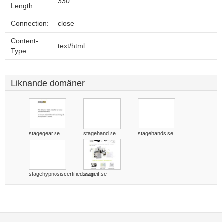
330
Length:
Connection:
close
Content-
text/html
Type:
Liknande domäner
stagegear.se
stagehand.se
stagehands.se
stagehypnosiscertified.com
stageit.se