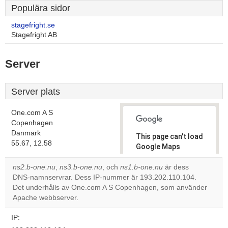
Populära sidor
stagefright.se
Stagefright AB
Server
Server plats
One.com A S
Copenhagen
Danmark
This page can't load
55.67, 12.58
Google Maps
correctly.
ns2.b-one.nu
,
ns3.b-one.nu
, och
ns1.b-one.nu
är dess
DNS-namnservrar. Dess IP-nummer är 193.202.110.104.
Do you
OK
Det underhålls av One.com A S Copenhagen, som använder
own this
website?
Apache webbserver.
IP: