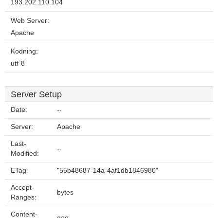
193.202.110.104
Web Server:
Apache
Kodning:
utf-8
Server Setup
Date:
--
Server:
Apache
Last-
--
Modified:
ETag:
"55b48687-14a-4af1db1846980"
Accept-
bytes
Ranges:
Content-