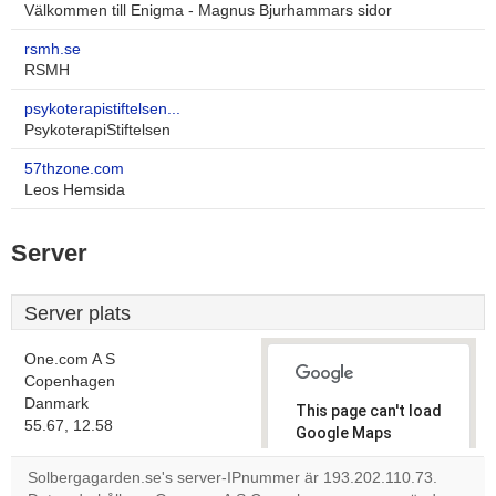
Välkommen till Enigma - Magnus Bjurhammars sidor
rsmh.se
RSMH
psykoterapistiftelsen...
PsykoterapiStiftelsen
57thzone.com
Leos Hemsida
Server
Server plats
One.com A S
Copenhagen
Danmark
This page can't load
55.67, 12.58
Google Maps
correctly.
Solbergagarden.se's server-IPnummer är 193.202.110.73.