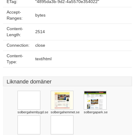
ETag:
"4895da3b-9d2-4a5570e354022"
Accept-
bytes
Ranges:
Content-
2514
Length:
Connection:
close
Content-
text/html
Type:
Liknande domäner
solbergahembygd.se
solbergahemmet.se
solbergapark.se