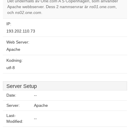
Det underhålls av One.com A S Copenhagen, som använder
Do you
OK
Apache webbserver. Dess 2 namnservrar är
own this
ns01.one.com
,
website?
och
ns02.one.com
.
IP:
193.202.110.73
Web Server:
Apache
Kodning:
utf-8
Server Setup
Date:
--
Server:
Apache
Last-
--
Modified: