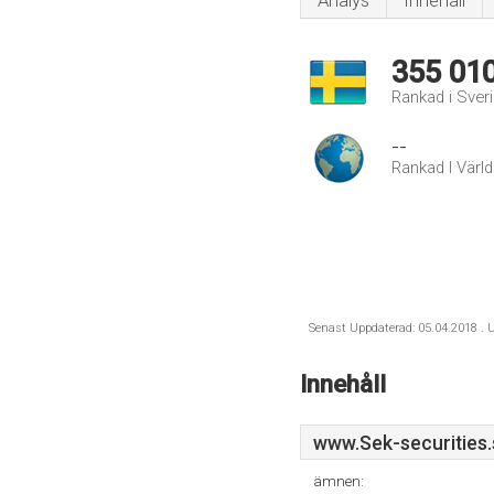
Analys
Innehåll
355 01
Rankad i Sver
--
Rankad I Värl
Senast Uppdaterad: 05.04.2018 . U
Innehåll
www.Sek-securities.
ämnen: