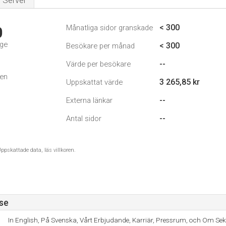
Server
< 300
Månatliga sidor granskade
0
ige
< 300
Besökare per månad
--
Värde per besökare
den
3 265,85 kr
Uppskattat värde
--
Externa länkar
--
Antal sidor
ppskattade data, läs villkoren.
se
In English, På Svenska, Vårt Erbjudande, Karriär, Pressrum, och Om Sek