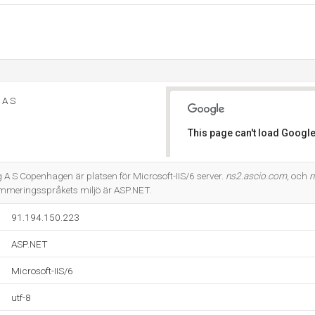
 A S
This page can't load Google
Do you own this website?
 A S Copenhagen är platsen för Microsoft-IIS/6 server.
ns2.ascio.com
, och
n
meringsspråkets miljö är ASP.NET.
91.194.150.223
ASP.NET
Microsoft-IIS/6
utf-8