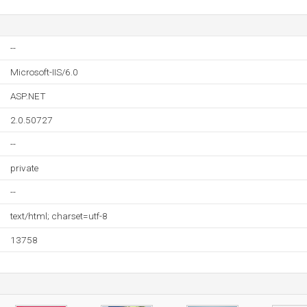
--
Microsoft-IIS/6.0
ASP.NET
2.0.50727
--
private
--
text/html; charset=utf-8
13758