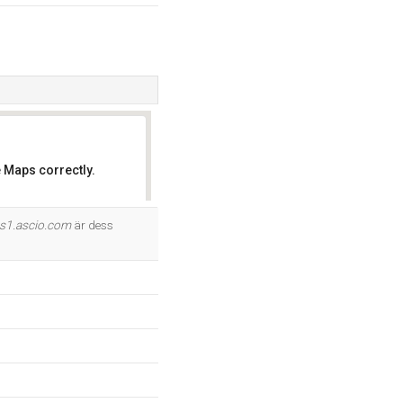
 Maps correctly.
OK
s1.ascio.com
är dess