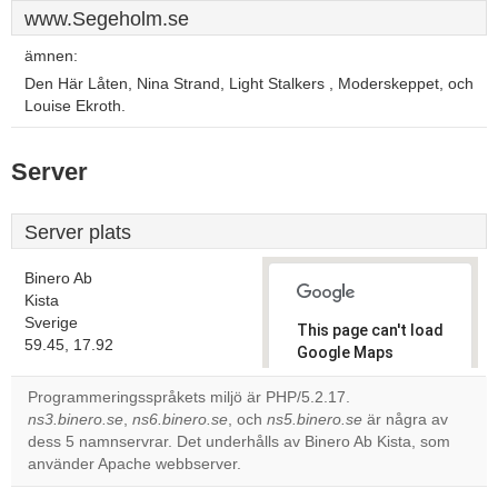
www.Segeholm.se
ämnen:
Den Här Låten, Nina Strand, Light Stalkers , Moderskeppet, och
Louise Ekroth.
Server
Server plats
Binero Ab
Kista
Sverige
This page can't load
59.45, 17.92
Google Maps
correctly.
Programmeringsspråkets miljö är PHP/5.2.17.
ns3.binero.se
,
ns6.binero.se
, och
ns5.binero.se
är några av
Do you
OK
dess 5 namnservrar. Det underhålls av Binero Ab Kista, som
own this
website?
använder Apache webbserver.