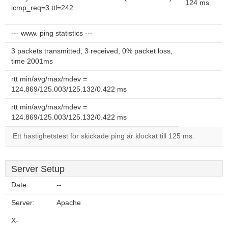
124 ms
icmp_req=3 ttl=242
--- www. ping statistics ---
3 packets transmitted, 3 received, 0% packet loss,
time 2001ms
rtt min/avg/max/mdev =
124.869/125.003/125.132/0.422 ms
rtt min/avg/max/mdev =
124.869/125.003/125.132/0.422 ms
Ett hastighetstest för skickade ping är klockat till 125 ms.
Server Setup
Date:
--
Server:
Apache
X-