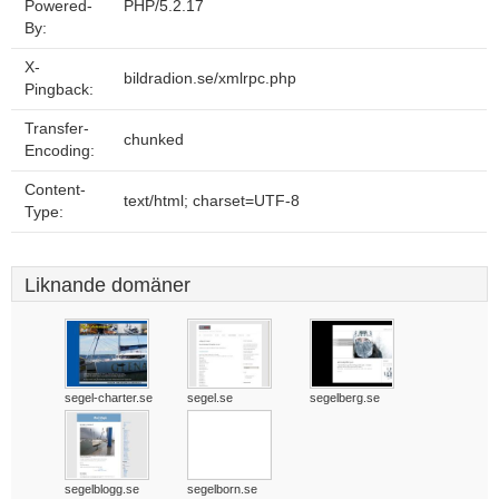
Powered-
PHP/5.2.17
By:
X-
bildradion.se/xmlrpc.php
Pingback:
Transfer-
chunked
Encoding:
Content-
text/html; charset=UTF-8
Type:
Liknande domäner
segel-charter.se
segel.se
segelberg.se
segelblogg.se
segelborn.se