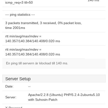
140 ms
icmp_req=3 ttl=50
--- ping statistics ---
3 packets transmitted, 3 received, 0% packet loss,
time 2001ms
rtt min/avg/max/mdev =
140.357/140.384/140.408/0.020 ms
rtt min/avg/max/mdev =
140.357/140.384/140.408/0.020 ms
En ping till servern är klockad till 140 ms.
Server Setup
Date:
--
Apache/2.2.8 (Ubuntu) PHP/5.2.4-2ubuntu5.10
Server:
with Suhosin-Patch