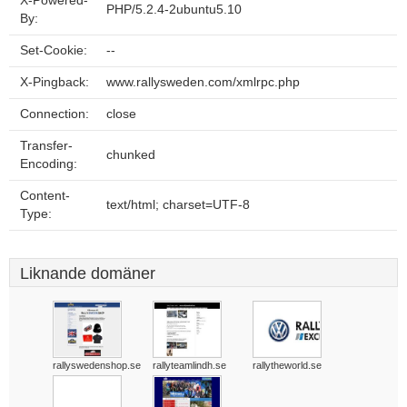
X-Powered-
PHP/5.2.4-2ubuntu5.10
By:
Set-Cookie:
--
X-Pingback:
www.rallysweden.com/xmlrpc.php
Connection:
close
Transfer-
chunked
Encoding:
Content-
text/html; charset=UTF-8
Type:
Liknande domäner
rallyswedenshop.se
rallyteamlindh.se
rallytheworld.se