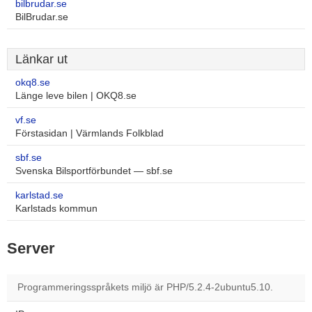
bilbrudar.se
BilBrudar.se
Länkar ut
okq8.se
Länge leve bilen | OKQ8.se
vf.se
Förstasidan | Värmlands Folkblad
sbf.se
Svenska Bilsportförbundet — sbf.se
karlstad.se
Karlstads kommun
Server
Programmeringsspråkets miljö är PHP/5.2.4-2ubuntu5.10.