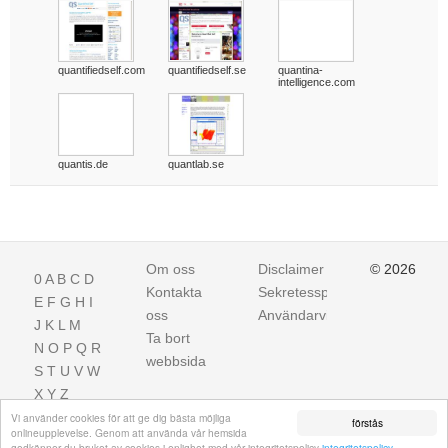
quantifiedself.com
quantifiedself.se
quantina-
intelligence.com
quantis.de
quantlab.se
Om oss
Disclaimer
© 2026
0
A
B
C
D
Kontakta
Sekretesspolicy
E
F
G
H
I
oss
Användarvillkor
J
K
L
M
Ta bort
N
O
P
Q
R
webbsida
S
T
U
V
W
X
Y
Z
Vi använder cookies för att ge dig bästa möjliga
förstås
onlineupplevelse. Genom att använda vår hemsida
godkänner du bruket av cookies i enlighet med vår integritetspolicy
integritetspolicy