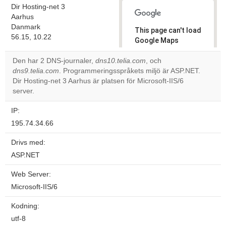
Dir Hosting-net 3
Aarhus
Danmark
This page can't load
56.15, 10.22
Google Maps
correctly.
Den har 2 DNS-journaler,
dns10.telia.com
, och
dns9.telia.com
. Programmeringsspråkets miljö är ASP.NET.
Do you
OK
Dir Hosting-net 3 Aarhus är platsen för Microsoft-IIS/6
own this
website?
server.
IP:
195.74.34.66
Drivs med:
ASP.NET
Web Server:
Microsoft-IIS/6
Kodning:
utf-8