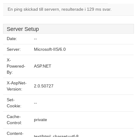
En ping skickad till servern, resulterade i 129 ms svar.
Server Setup
Date:
--
Server:
Microsoft-IIS/6.0
X-
Powered-
ASP.NET
By:
X-AspNet-
2.0.50727
Version:
Set-
--
Cookie:
Cache-
private
Control:
Content-
text/html; charset=utf-8