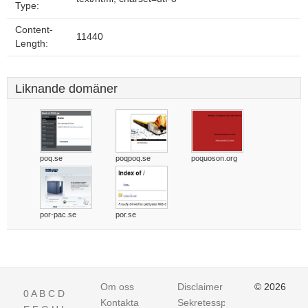
Type:
Content-
11440
Length:
Liknande domäner
poq.se
poqpoq.se
poquoson.org
por-pac.se
por.se
Om oss
Disclaimer
© 2026
0
A
B
C
D
Kontakta
Sekretesspolicy