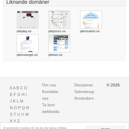
Liknande domäner
piteplay.se
pitepress.se
pitestudent.se
piteswanget.se
pitetaxi.se
Om oss
Disclaimer
© 2026
0
A
B
C
D
Kontakta
Sekretesspolicy
E
F
G
H
I
oss
Användarvillkor
J
K
L
M
Ta bort
N
O
P
Q
R
webbsida
S
T
U
V
W
X
Y
Z
Vi använder cookies för att ge dig bästa möjliga