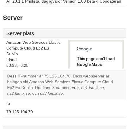
AT 20.1.1 Prislista, dagligvaror Version 1.00 beta 4 Uppdaterad
Server
Server plats
Amazon Web Services Elastic
Compute Cloud Ec2 Eu
Dublin
This page can't load
Irland
Google Maps
53.33, -6.25
correctly.
Dess IP-nummer är 79.125.104.70. Dess webbserver är
belägen vid Amazon Web Services Elastic Compute Cloud
Do you
OK
Ec2 Eu Dublin. Det finns 3 namnservrar,
own this
ns1.lumik.se
,
website?
ns2.lumik.se
, och
ns3.lumik.se
.
IP:
79.125.104.70