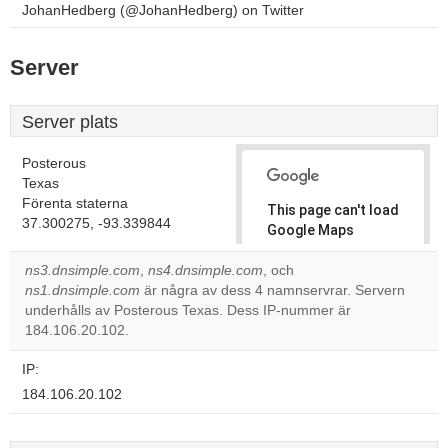
JohanHedberg (@JohanHedberg) on Twitter
Server
Server plats
Posterous
Texas
Förenta staterna
This page can't load
37.300275, -93.339844
Google Maps
correctly.
ns3.dnsimple.com
,
ns4.dnsimple.com
, och
ns1.dnsimple.com
är några av dess 4 namnservrar. Servern
Do you
OK
underhålls av Posterous Texas. Dess IP-nummer är
own this
website?
184.106.20.102.
IP:
184.106.20.102