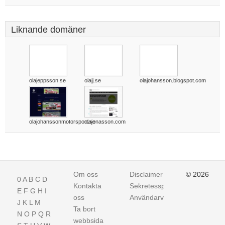
Liknande domäner
olajeppsson.se
olajj.se
olajohansson.blogspot.com
olajohanssonmotorsport.se
olajonasson.com
Om oss
Disclaimer
© 2026
0
A
B
C
D
Kontakta
Sekretesspolicy
E
F
G
H
I
oss
Användarvillkor
J
K
L
M
Ta bort
N
O
P
Q
R
webbsida