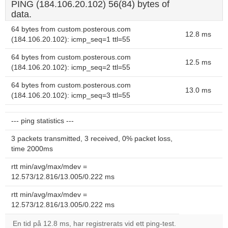
PING (184.106.20.102) 56(84) bytes of
data.
64 bytes from custom.posterous.com
12.8 ms
(184.106.20.102): icmp_seq=1 ttl=55
64 bytes from custom.posterous.com
12.5 ms
(184.106.20.102): icmp_seq=2 ttl=55
64 bytes from custom.posterous.com
13.0 ms
(184.106.20.102): icmp_seq=3 ttl=55
--- ping statistics ---
3 packets transmitted, 3 received, 0% packet loss,
time 2000ms
rtt min/avg/max/mdev =
12.573/12.816/13.005/0.222 ms
rtt min/avg/max/mdev =
12.573/12.816/13.005/0.222 ms
En tid på 12.8 ms, har registrerats vid ett ping-test.