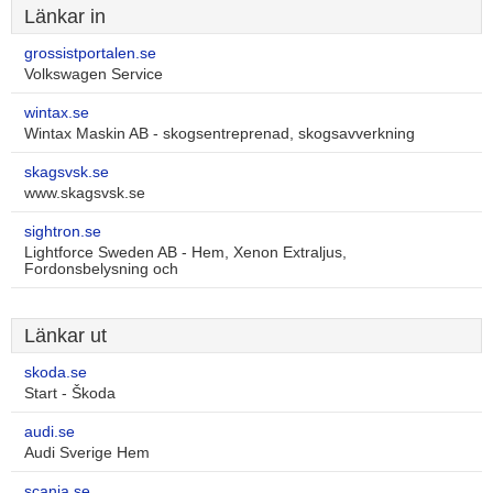
Länkar in
grossistportalen.se
Volkswagen Service
wintax.se
Wintax Maskin AB - skogsentreprenad, skogsavverkning
skagsvsk.se
www.skagsvsk.se
sightron.se
Lightforce Sweden AB - Hem, Xenon Extraljus,
Fordonsbelysning och
Länkar ut
skoda.se
Start - Škoda
audi.se
Audi Sverige Hem
scania.se