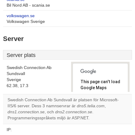
Bil Nord AB - scania.se
volkswagen.se
Volkswagen Sverige
Server
Server plats
Swedish Connection Ab
Sundsvall
Sverige
This page can't load
62.38, 17.3
Google Maps
correctly.
Swedish Connection Ab Sundsvall är platsen för Microsoft-
IIS/6 server. Dess 3 namnservrar är
dns5.telia.com
,
Do you
OK
dns1.connection.se
, och
dns2.connection.se
own this
.
website?
Programmeringsspråkets miljö är ASP.NET.
IP: