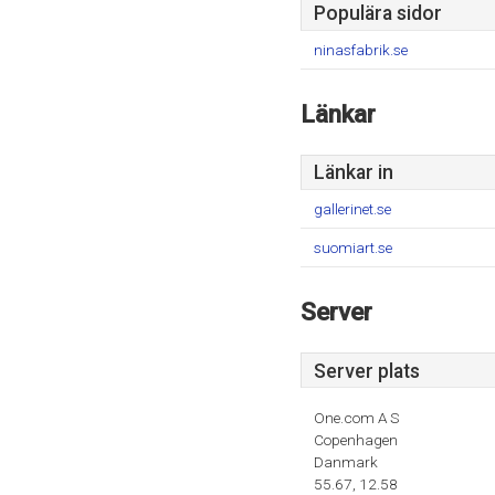
Populära sidor
ninasfabrik.se
Länkar
Länkar in
gallerinet.se
suomiart.se
Server
Server plats
One.com A S
Copenhagen
Danmark
55.67, 12.58