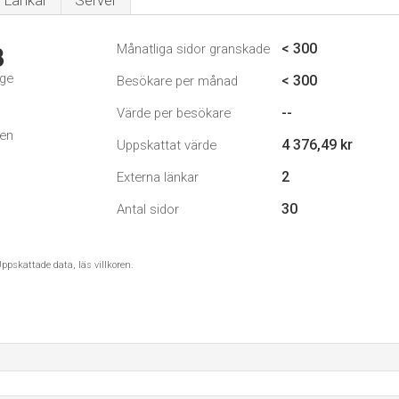
Länkar
Server
< 300
Månatliga sidor granskade
3
ige
< 300
Besökare per månad
--
Värde per besökare
den
4 376,49 kr
Uppskattat värde
2
Externa länkar
30
Antal sidor
ppskattade data, läs villkoren.