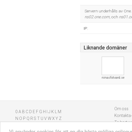
Servern underhålls av On
ns02.one.com
, och
ns01.o
IP:
Liknande domäner
ninasfotvard.se
Om oss
0
A
B
C
D
E
F
G
H
I
J
K
L
M
Kontakta
N
O
P
Q
R
S
T
U
V
W
X
Y
Z
Ta bort w
Vi använder cookies för att ge dig bästa möjliga onlin