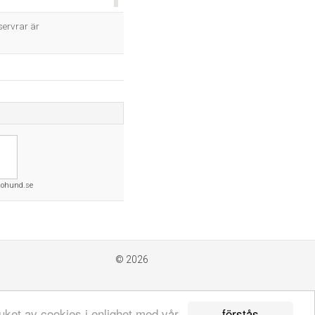
OK
ervrar är
tohund.se
© 2026
förstås
uket av cookies i enlighet med vår