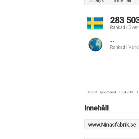
Analys
Innehåll
283 50
Rankad i Sver
--
Rankad I Värl
Senast Uppdaterad: 05.04.2018 . U
Innehåll
www.Ninasfabrik.se