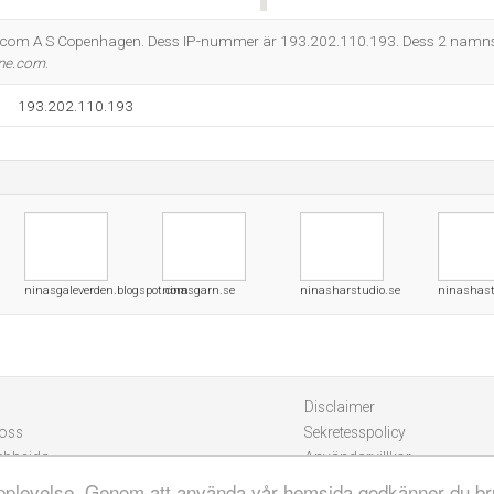
Do you own this website?
e.com A S Copenhagen. Dess IP-nummer är 193.202.110.193. Dess 2 namns
ne.com
.
193.202.110.193
ninasgaleverden.blogspot.com
ninasgarn.se
ninasharstudio.se
ninashas
Disclaimer
 oss
Sekretesspolicy
ebbsida
Användarvillkor
eupplevelse. Genom att använda vår hemsida godkänner du br