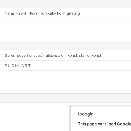
Ninas Fabrik - Kommunikativ Formgivning
Gallerinet.se, konst på nätet,visa din konst, ställ ut konst
S U O M I A R T
This page can't load Google