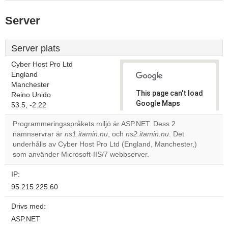
Server
Server plats
Cyber Host Pro Ltd
England
Manchester
This page can't load
Reino Unido
Google Maps
53.5, -2.22
correctly.
Programmeringsspråkets miljö är ASP.NET. Dess 2
namnservrar är
ns1.itamin.nu
, och
ns2.itamin.nu
. Det
Do you
OK
underhålls av Cyber Host Pro Ltd (England, Manchester,)
own this
website?
som använder Microsoft-IIS/7 webbserver.
IP:
95.215.225.60
Drivs med:
ASP.NET