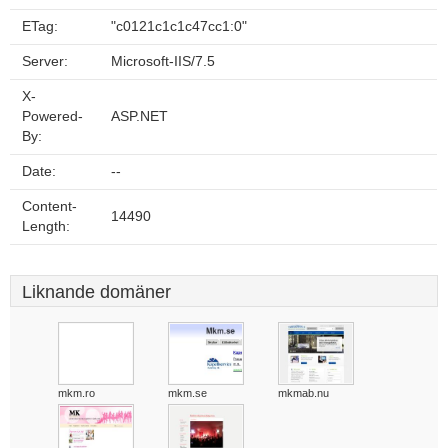
ETag:
"c0121c1c1c47cc1:0"
Server:
Microsoft-IIS/7.5
X-
Powered-
ASP.NET
By:
Date:
--
Content-
14490
Length:
Liknande domäner
mkm.ro
mkm.se
mkmab.nu