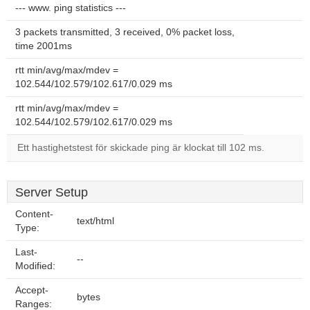
--- www. ping statistics ---
3 packets transmitted, 3 received, 0% packet loss,
time 2001ms
rtt min/avg/max/mdev =
102.544/102.579/102.617/0.029 ms
rtt min/avg/max/mdev =
102.544/102.579/102.617/0.029 ms
Ett hastighetstest för skickade ping är klockat till 102 ms.
Server Setup
Content-
text/html
Type:
Last-
--
Modified:
Accept-
bytes
Ranges: