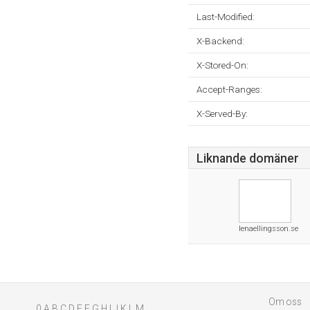
Last-Modified:
X-Backend:
X-Stored-On:
Accept-Ranges:
X-Served-By:
Liknande domäner
lenaellingsson.se
Om oss
0
A
B
C
D
E
F
G
H
I
J
K
L
M