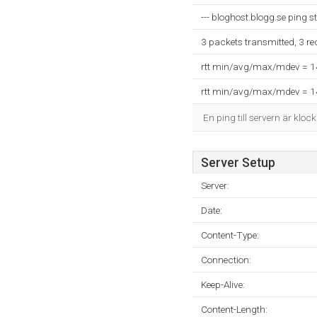
--- bloghost.blogg.se ping sta
3 packets transmitted, 3 r
rtt min/avg/max/mdev = 
rtt min/avg/max/mdev = 
En ping till servern är kloc
Server Setup
Server:
Date:
Content-Type:
Connection:
Keep-Alive:
Content-Length: