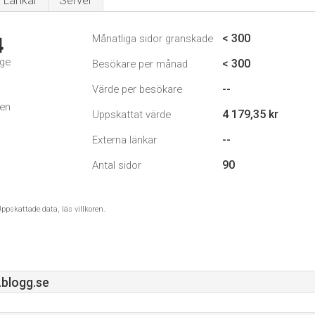
Länkar
Server
< 300
Månatliga sidor granskade
4
ige
< 300
Besökare per månad
--
Värde per besökare
den
4 179,35 kr
Uppskattat värde
--
Externa länkar
90
Antal sidor
ppskattade data, läs villkoren.
.blogg.se