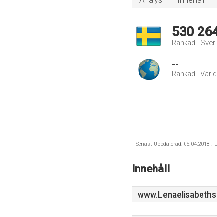
Analys
Innehåll
530 26
Rankad i Sver
--
Rankad I Värl
Senast Uppdaterad: 05.04.2018 . U
Innehåll
www.Lenaelisabeths