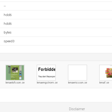
--
hdd6
hdd6
bytes
speed3
lenaelofsson.se
lenaengstrom.se
lenaericsson.se
lenaf.se
Disclaimer