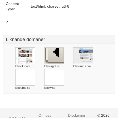
Content-
text/html; charset=utf-8
Type:
?
Liknande domäner
lebook.com
lebourget.se
lebourne.com
lebourne.se
lebow.se
Om oss
Disclaimer
© 2026