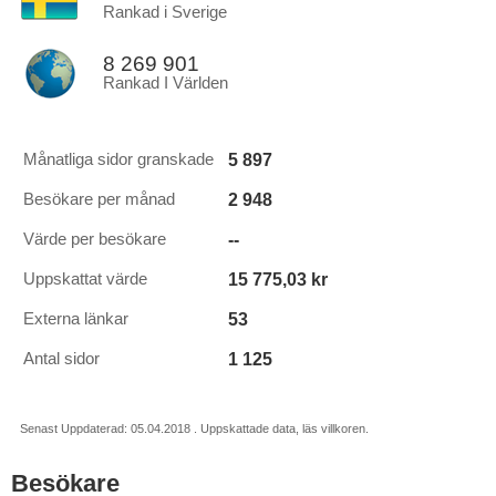
Rankad i Sverige
8 269 901
Rankad I Världen
5 897
Månatliga sidor granskade
2 948
Besökare per månad
--
Värde per besökare
15 775,03 kr
Uppskattat värde
53
Externa länkar
1 125
Antal sidor
Senast Uppdaterad: 05.04.2018 . Uppskattade data, läs villkoren.
Besökare