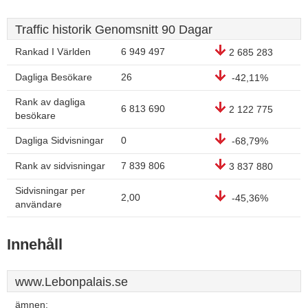
Traffic historik Genomsnitt 90 Dagar
Rankad I Världen
6 949 497
2 685 283
Dagliga Besökare
26
-42,11%
Rank av dagliga
6 813 690
2 122 775
besökare
Dagliga Sidvisningar
0
-68,79%
Rank av sidvisningar
7 839 806
3 837 880
Sidvisningar per
2,00
-45,36%
användare
Innehåll
www.Lebonpalais.se
ämnen: