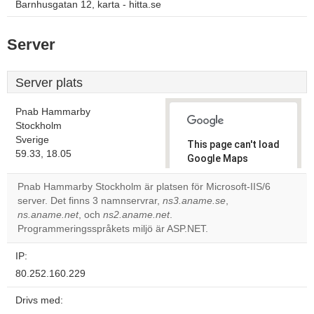
Barnhusgatan 12, karta - hitta.se
Server
Server plats
Pnab Hammarby
Stockholm
Sverige
This page can't load
59.33, 18.05
Google Maps
correctly.
Pnab Hammarby Stockholm är platsen för Microsoft-IIS/6
server. Det finns 3 namnservrar,
ns3.aname.se
,
Do you
OK
ns.aname.net
, och
ns2.aname.net
.
own this
website?
Programmeringsspråkets miljö är ASP.NET.
IP:
80.252.160.229
Drivs med: