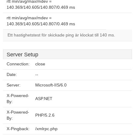
rtt min/avg/max/mdev =
140.369/140.605/140.807/0.469 ms
rtt min/avg/max/mdev =
140.369/140.605/140.807/0.469 ms
Ett hastighetstest för skickade ping är klockat till 140 ms.
Server Setup
Connection:
close
Date:
--
Server:
Microsoft-IIS/6.0
X-Powered-
ASP.NET
By:
X-Powered-
PHP/5.2.6
By:
X-Pingback:
/xmlrpc.php