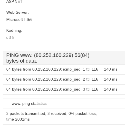
ASP.NET
Web Server:
Microsoft-IIS/6
Kodning:
utf-8
PING www. (80.252.160.229) 56(84)
bytes of data.
64 bytes from 80.252.160.229: icmp_seq=1 ttl=116
140 ms
64 bytes from 80.252.160.229: icmp_seq=2 ttl=116
140 ms
64 bytes from 80.252.160.229: icmp_seq=3 ttl=116
140 ms
--- www. ping statistics ---
3 packets transmitted, 3 received, 0% packet loss,
time 2001ms