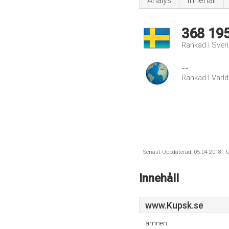
Analys
Innehåll
368 19
Rankad i Sver
--
Rankad I Värl
Senast Uppdaterad: 05.04.2018 . U
Innehåll
www.Kupsk.se
ämnen: