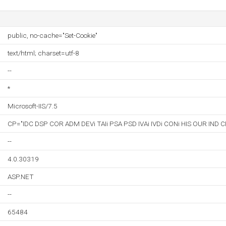
public, no-cache="Set-Cookie"
text/html; charset=utf-8
--
*
Microsoft-IIS/7.5
CP="IDC DSP COR ADM DEVi TAIi PSA PSD IVAi IVDi CONi HIS OUR IND 
--
4.0.30319
ASP.NET
--
65484