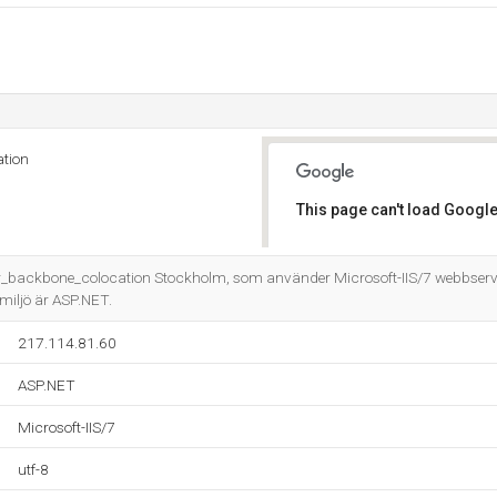
tion
This page can't load Google
Do you own this website?
er_backbone_colocation Stockholm, som använder Microsoft-IIS/7 webbserv
iljö är ASP.NET.
217.114.81.60
ASP.NET
Microsoft-IIS/7
utf-8