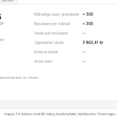
Server
< 300
Månatliga sidor granskade
5
ige
< 300
Besökare per månad
--
Värde per besökare
den
3 863,41 kr
Uppskattat värde
--
Externa länkar
--
Antal sidor
ppskattade data, läs villkoren.
Hoppa Till Sidans Innehåll, Meny, Klubbnyheter, Nyhetsarkiv, Föreningen,