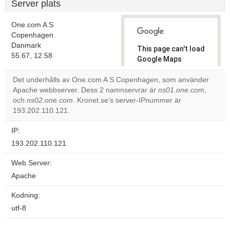
Server plats
One.com A S
Copenhagen
Danmark
This page can't load
55.67, 12.58
Google Maps
correctly.
Det underhålls av One.com A S Copenhagen, som använder
Apache webbserver. Dess 2 namnservrar är
ns01.one.com
,
Do you
OK
och
ns02.one.com
. Kronet.se's server-IPnummer är
own this
website?
193.202.110.121.
IP:
193.202.110.121
Web Server:
Apache
Kodning:
utf-8