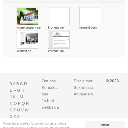
kronetorppark.se
kroneus.se
kronevi.com
kronfalt.se
kronfast.se
Om oss
Disclaimer
© 2026
0
A
B
C
D
Kontakta
Sekretesspolicy
E
F
G
H
I
oss
Användarvillkor
J
K
L
M
Ta bort
N
O
P
Q
R
webbsida
S
T
U
V
W
X
Y
Z
Vi använder cookies för att ge dig bästa möjliga
förstås
onlineupplevelse. Genom att använda vår hemsida