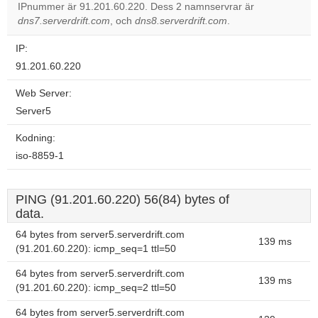
OK
IPnummer är 91.201.60.220. Dess 2 namnservrar är
own this
website?
dns7.serverdrift.com
, och
dns8.serverdrift.com
.
IP:
91.201.60.220
Web Server:
Server5
Kodning:
iso-8859-1
PING (91.201.60.220) 56(84) bytes of
data.
64 bytes from server5.serverdrift.com
139 ms
(91.201.60.220): icmp_seq=1 ttl=50
64 bytes from server5.serverdrift.com
139 ms
(91.201.60.220): icmp_seq=2 ttl=50
64 bytes from server5.serverdrift.com