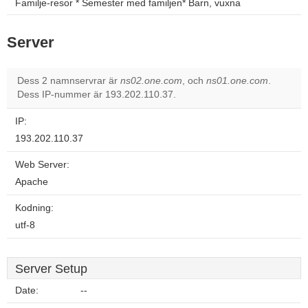
Familje-resor * Semester med familjen* Barn, vuxna
Server
Dess 2 namnservrar är
ns02.one.com
, och
ns01.one.com
.
Dess IP-nummer är 193.202.110.37.
IP:
193.202.110.37
Web Server:
Apache
Kodning:
utf-8
Server Setup
Date:
--