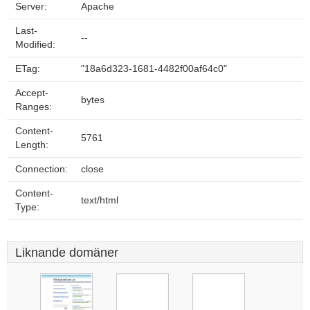
Server:
Apache
Last-
--
Modified:
ETag:
"18a6d323-1681-4482f00af64c0"
Accept-
bytes
Ranges:
Content-
5761
Length:
Connection:
close
Content-
text/html
Type:
Liknande domäner