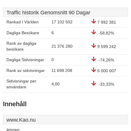
Traffic historik Genomsnitt 90 Dagar
Rankad I Världen
17 102 502
7 992 381
Dagliga Besökare
6
-58,82%
Rank av dagliga
21 376 280
9 599 242
besökare
Dagliga Sidvisningar
0
-74,26%
Rank av sidvisningar
11 698 208
6 000 007
Sidvisningar per
4,00
-33,33%
användare
Innehåll
www.Kao.nu
ämnen: