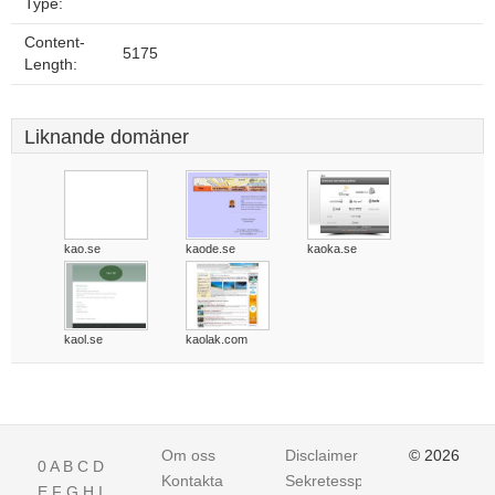
Type:
Content-
5175
Length:
Liknande domäner
kao.se
kaode.se
kaoka.se
kaol.se
kaolak.com
Om oss
Disclaimer
© 2026
0
A
B
C
D
Kontakta
Sekretesspolicy
E
F
G
H
I