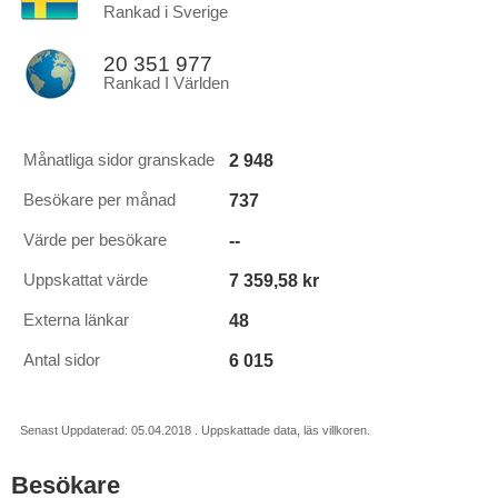
Rankad i Sverige
20 351 977
Rankad I Världen
2 948
Månatliga sidor granskade
737
Besökare per månad
--
Värde per besökare
7 359,58 kr
Uppskattat värde
48
Externa länkar
6 015
Antal sidor
Senast Uppdaterad: 05.04.2018 . Uppskattade data, läs villkoren.
Besökare