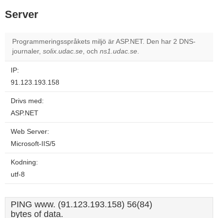
Server
Programmeringsspråkets miljö är ASP.NET. Den har 2 DNS-
journaler,
solix.udac.se
, och
ns1.udac.se
.
IP:
91.123.193.158
Drivs med:
ASP.NET
Web Server:
Microsoft-IIS/5
Kodning:
utf-8
PING www. (91.123.193.158) 56(84)
bytes of data.