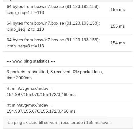
64 bytes from boxwin7.box.se (91.123.193.158):
155 ms
icmp_seq=1 ttl=113
64 bytes from boxwin7.box.se (91.123.193.158):
155 ms
icmp_seq=2 ttl=113
64 bytes from boxwin7.box.se (91.123.193.158):
154 ms
icmp_seq=3 ttl=113
--- www. ping statistics ---
3 packets transmitted, 3 received, 0% packet loss,
time 2000ms
rtt min/avg/max/mdev =
154.997/155.070/155.172/0.460 ms
rtt min/avg/max/mdev =
154.997/155.070/155.172/0.460 ms
En ping skickad till servern, resulterade i 155 ms svar.