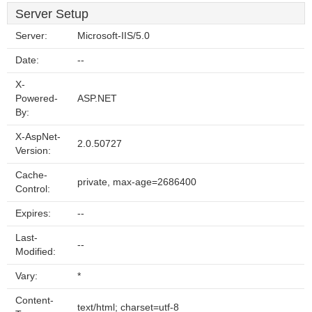
Server Setup
Server:
Microsoft-IIS/5.0
Date:
--
X-
Powered-
ASP.NET
By:
X-AspNet-
2.0.50727
Version:
Cache-
private, max-age=2686400
Control:
Expires:
--
Last-
--
Modified:
Vary:
*
Content-
text/html; charset=utf-8