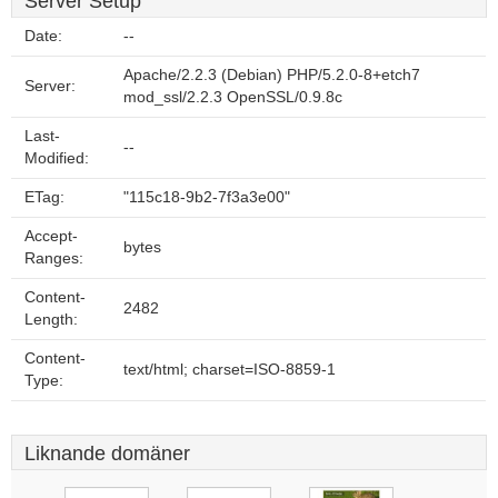
Server Setup
Date:
--
Apache/2.2.3 (Debian) PHP/5.2.0-8+etch7
Server:
mod_ssl/2.2.3 OpenSSL/0.9.8c
Last-
--
Modified:
ETag:
"115c18-9b2-7f3a3e00"
Accept-
bytes
Ranges:
Content-
2482
Length:
Content-
text/html; charset=ISO-8859-1
Type:
Liknande domäner