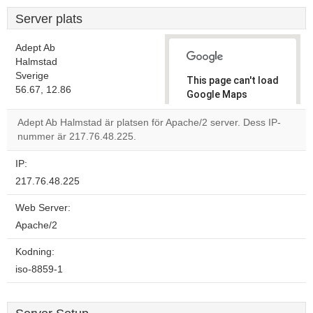
Server plats
Adept Ab
Halmstad
Sverige
This page can't load
56.67, 12.86
Google Maps
correctly.
Adept Ab Halmstad är platsen för Apache/2 server. Dess IP-
nummer är 217.76.48.225.
Do you
OK
own this
website?
IP:
217.76.48.225
Web Server:
Apache/2
Kodning:
iso-8859-1