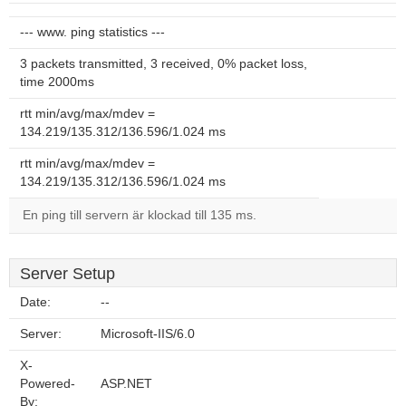
--- www. ping statistics ---
3 packets transmitted, 3 received, 0% packet loss,
time 2000ms
rtt min/avg/max/mdev =
134.219/135.312/136.596/1.024 ms
rtt min/avg/max/mdev =
134.219/135.312/136.596/1.024 ms
En ping till servern är klockad till 135 ms.
Server Setup
Date:
--
Server:
Microsoft-IIS/6.0
X-
Powered-
ASP.NET
By: