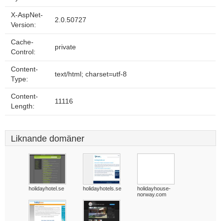
X-AspNet-
2.0.50727
Version:
Cache-
private
Control:
Content-
text/html; charset=utf-8
Type:
Content-
11116
Length:
Liknande domäner
holidayhotel.se
holidayhotels.se
holidayhouse-
norway.com