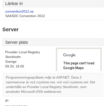
Länkar in
convention2012.se
SAASDC Convention 2012
Server
Server plats
Provider Local Registry
Stockholm
Sverige
This page can't load
59.33, 18.05
Google Maps
correctly.
Programmeringsspråkets miljö är ASP.NET. Dess 2
namnservrar är
ns1.crystone.net
, och
ns2.crystone.net
. Det
Do you
OK
underhålls av Provider Local Registry Stockholm, som
own this
website?
använder Microsoft-IIS/6 webbserver.
IP: