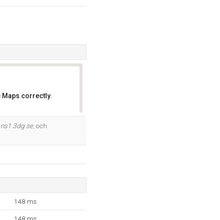
 Maps correctly.
OK
,
ns1.3dg.se
, och
148 ms
148 ms