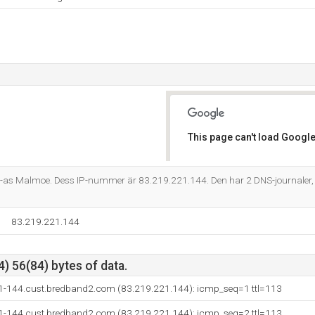
This page can't load Google
Do you own this website?
ra-as Malmoe. Dess IP-nummer är 83.219.221.144. Den har 2 DNS-journaler
83.219.221.144
) 56(84) bytes of data.
21-144.cust.bredband2.com (83.219.221.144): icmp_seq=1 ttl=113
21-144.cust.bredband2.com (83.219.221.144): icmp_seq=2 ttl=113