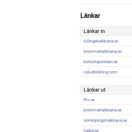
Länkar
Länkar in
tullingehalkbana.se
brommahalkbana.se
korkortsportalen.se
riskutbildning.com
Länkar ut
ftrc.se
brommahalkbana.se
norrkopingshalkbana.se
halka.se