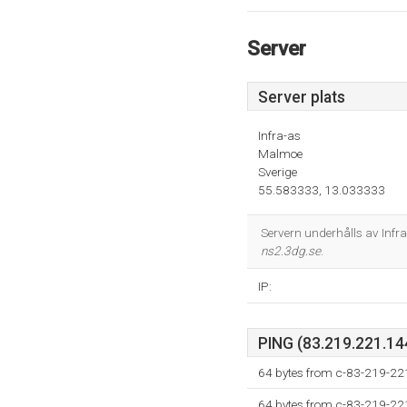
Server
Server plats
Infra-as
Malmoe
Sverige
55.583333, 13.033333
Servern underhålls av Inf
ns2.3dg.se
.
IP:
PING (83.219.221.144
64 bytes from c-83-219-2
64 bytes from c-83-219-2