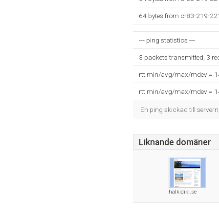
64 bytes from c-83-219-2
--- ping statistics ---
3 packets transmitted, 3 r
rtt min/avg/max/mdev = 
rtt min/avg/max/mdev = 
En ping skickad till servern
Liknande domäner
halkidiki.se