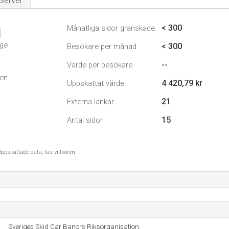
Server
< 300
Månatliga sidor granskade
1
ige
< 300
Besökare per månad
--
Värde per besökare
den
4 420,79 kr
Uppskattat värde
21
Externa länkar
15
Antal sidor
ppskattade data, läs villkoren.
Sveriges Skid Car Banors Riksorganisation