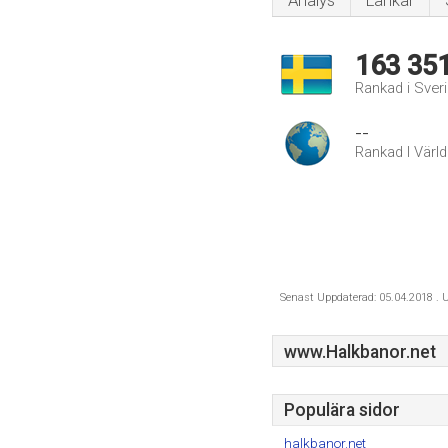
Analys
Länkar
163 35
Rankad i Sver
--
Rankad I Värl
Senast Uppdaterad: 05.04.2018 . U
www.Halkbanor.net
Populära sidor
halkbanor.net