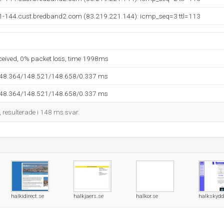
21-144.cust.bredband2.com (83.219.221.144): icmp_seq=3 ttl=113
eceived, 0% packet loss, time 1998ms
148.364/148.521/148.658/0.337 ms
148.364/148.521/148.658/0.337 ms
, resulterade i 148 ms svar.
halkidirect.se
halkjaers.se
halkor.se
halkskydd