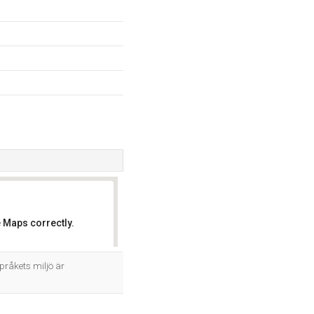
 Maps correctly.
OK
råkets miljö är