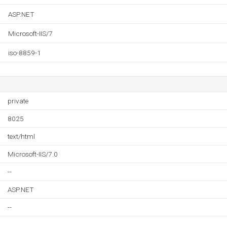
ASP.NET
Microsoft-IIS/7
iso-8859-1
private
8025
text/html
Microsoft-IIS/7.0
--
ASP.NET
--