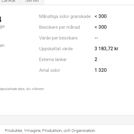
Länkar
Server
< 300
Månatliga sidor granskade
3
ige
< 300
Besökare per månad
--
Värde per besökare
den
3 183,72 kr
Uppskattat värde
2
Externa länkar
1 320
Antal sidor
ppskattade data, läs villkoren.
Produkter, Ymagine, Produktion, och Organisation.