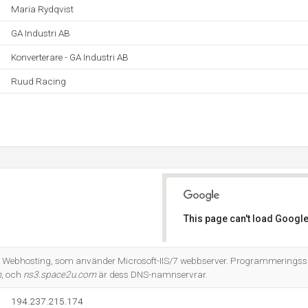
Maria Rydqvist
GA Industri AB
Konverterare - GA Industri AB
Ruud Racing
This page can't load Google
Do you own this website?
 Webhosting, som använder Microsoft-IIS/7 webbserver. Programmeringssp
m
, och
ns3.space2u.com
är dess DNS-namnservrar.
194.237.215.174