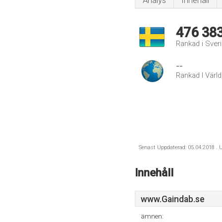
Analys
Innehåll
476 38
Rankad i Sver
--
Rankad I Värl
Senast Uppdaterad: 05.04.2018 . U
Innehåll
www.Gaindab.se
ämnen: