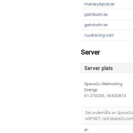
mariarydqvist.se
gaindustri.se
gaindustri.se
ruudracing.com
Server
Server plats
Space2u Webhosting
Sverige
61.270233, 18.632813
Det underhålls av Space2u
ASP.NET.
ns4.space2u.co
IP: