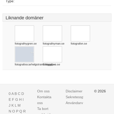
Type:
Liknande domäner
fotografnygren.se
fotografnyman.se
fotografon.se
fotografoscarhelgstrand.blogg.se
fotografp-o.se
Om oss
Disclaimer
© 2026
0
A
B
C
D
Kontakta
Sekretesspolicy
E
F
G
H
I
oss
Användarvillkor
J
K
L
M
Ta bort
N
O
P
Q
R