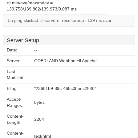
rtt min/avg/max/mdev =
139.758/139.862/139.973/0.087 ms
En ping skickad till servern, resulterade i 139 ms svar.
Server Setup
Date:
--
Server:
ODERLAND Webbhotell Apache
Last-
--
Modified:
ETag:
"23601b9-89c-468c0beec2840"
Accept-
bytes
Ranges:
Content-
2204
Length:
Content-
text/html