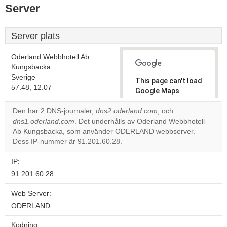
Server
Server plats
Oderland Webbhotell Ab
Kungsbacka
Sverige
This page can't load
57.48, 12.07
Google Maps
correctly.
Den har 2 DNS-journaler,
dns2.oderland.com
, och
dns1.oderland.com
. Det underhålls av Oderland Webbhotell
Do you
OK
Ab Kungsbacka, som använder ODERLAND webbserver.
own this
website?
Dess IP-nummer är 91.201.60.28.
IP:
91.201.60.28
Web Server:
ODERLAND
Kodning: