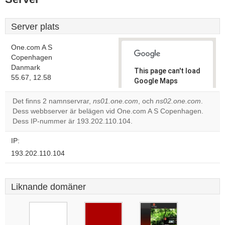
Server plats
One.com A S
Copenhagen
Danmark
This page can't load
55.67, 12.58
Google Maps
correctly.
Det finns 2 namnservrar,
ns01.one.com
, och
ns02.one.com
.
Dess webbserver är belägen vid One.com A S Copenhagen.
Do you
OK
Dess IP-nummer är 193.202.110.104.
own this
website?
IP:
193.202.110.104
Liknande domäner