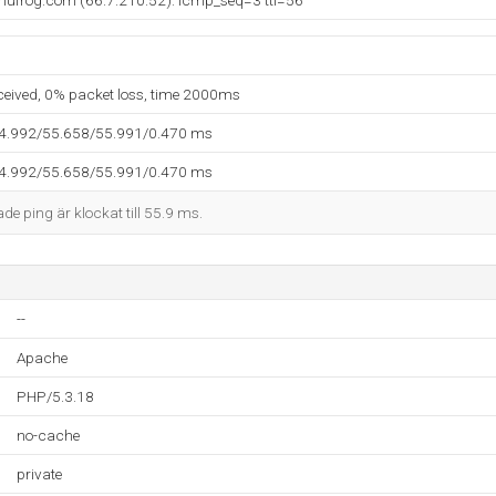
ufrog.com (66.7.210.52): icmp_seq=3 ttl=56
eceived, 0% packet loss, time 2000ms
54.992/55.658/55.991/0.470 ms
54.992/55.658/55.991/0.470 ms
ade ping är klockat till 55.9 ms.
--
Apache
PHP/5.3.18
no-cache
private