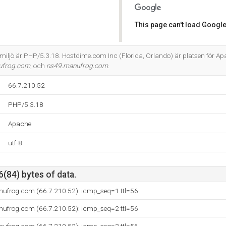
This page can't load Google
Do you own this website?
ljö är PHP/5.3.18. Hostdime.com Inc (Florida, Orlando) är platsen för Apa
ufrog.com
, och
ns49.manufrog.com
.
66.7.210.52
PHP/5.3.18
Apache
utf-8
6(84) bytes of data.
ufrog.com (66.7.210.52): icmp_seq=1 ttl=56
ufrog.com (66.7.210.52): icmp_seq=2 ttl=56