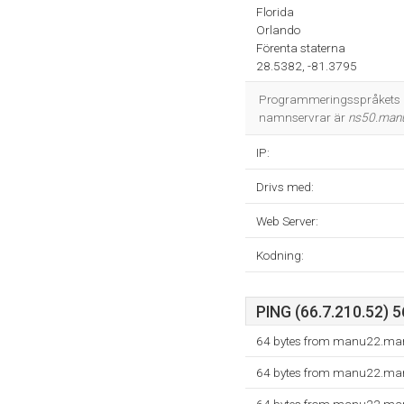
Florida
Orlando
Förenta staterna
28.5382, -81.3795
Programmeringsspråkets mi
namnservrar är
ns50.man
IP:
Drivs med:
Web Server:
Kodning:
PING (66.7.210.52) 5
64 bytes from manu22.man
64 bytes from manu22.man