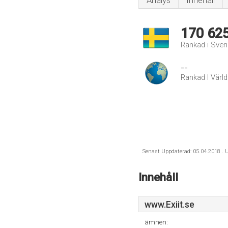
Analys
Innehåll
170 62
Rankad i Sver
--
Rankad I Värl
Senast Uppdaterad: 05.04.2018 . U
Innehåll
www.Exiit.se
ämnen: