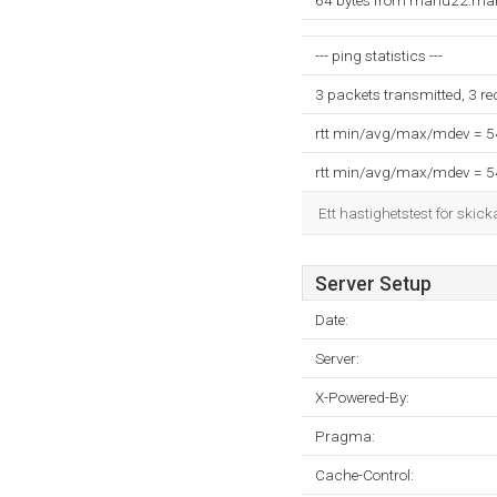
64 bytes from manu22.man
--- ping statistics ---
3 packets transmitted, 3 r
rtt min/avg/max/mdev = 
rtt min/avg/max/mdev = 
Ett hastighetstest för skick
Server Setup
Date:
Server:
X-Powered-By:
Pragma:
Cache-Control: