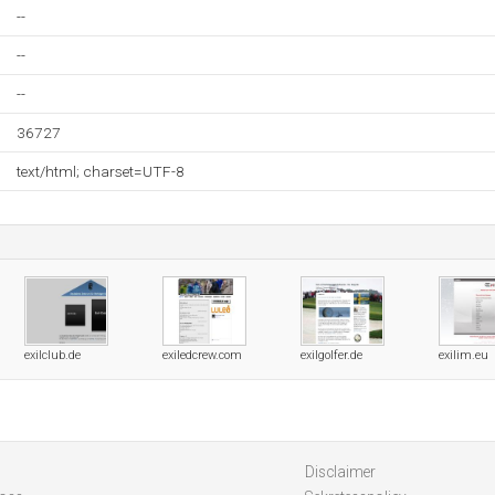
--
--
--
36727
text/html; charset=UTF-8
exilclub.de
exiledcrew.com
exilgolfer.de
exilim.eu
Disclaimer