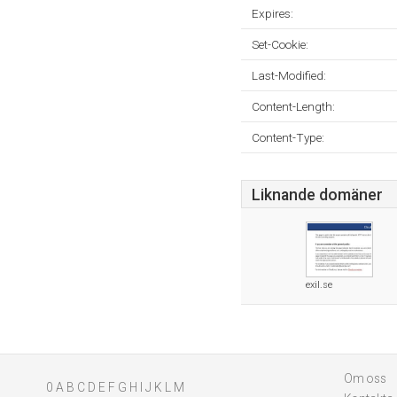
Expires:
Set-Cookie:
Last-Modified:
Content-Length:
Content-Type:
Liknande domäner
exil.se
Om oss
0
A
B
C
D
E
F
G
H
I
J
K
L
M