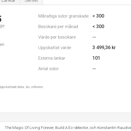
Länkar
Server
< 300
Månatliga sidor granskade
5
ige
< 300
Besökare per månad
--
Värde per besökare
den
3 499,36 kr
Uppskattat värde
101
Externa länkar
--
Antal sidor
ppskattade data, läs villkoren.
The Magic Of Living Forever, Build A Ec-detector, och Konstantin Raudiv