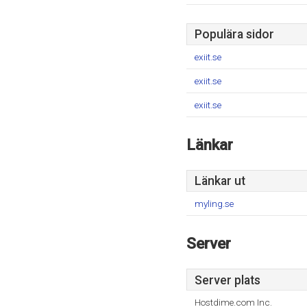
Populära sidor
exiit.se
exiit.se
exiit.se
Länkar
Länkar ut
myling.se
Server
Server plats
Hostdime.com Inc.