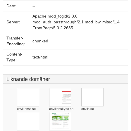
Date:
--
Apache mod_fcgid/2.3.6
Server:
mod_auth_passthrough/2.1 mod_bwlimited/1.4
FrontPage/5.0.2.2635
Transfer-
chunked
Encoding:
Content-
text/html
Type:
Liknande domäner
envikensif.se
envikenskytte.se
envila.se