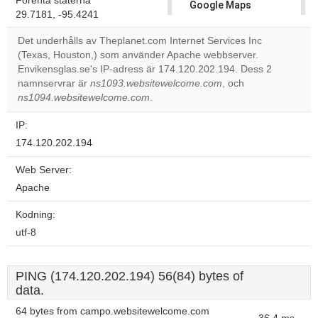
Förenta staterna
Google Maps
29.7181, -95.4241
correctly.
Det underhålls av Theplanet.com Internet Services Inc
Do you
(Texas, Houston,) som använder Apache webbserver.
OK
own this
Envikensglas.se's IP-adress är 174.120.202.194. Dess 2
website?
namnservrar är
ns1093.websitewelcome.com
, och
ns1094.websitewelcome.com
.
IP:
174.120.202.194
Web Server:
Apache
Kodning:
utf-8
PING (174.120.202.194) 56(84) bytes of
data.
64 bytes from campo.websitewelcome.com