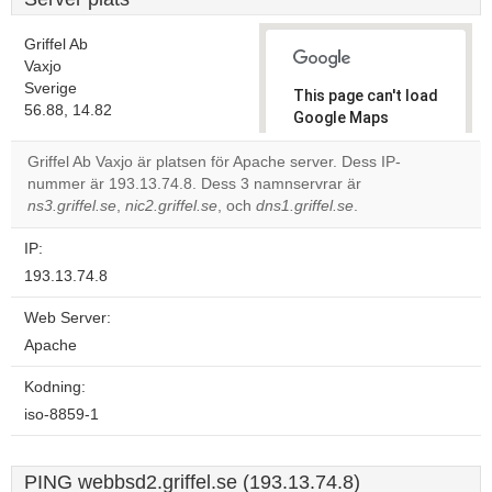
Griffel Ab
Vaxjo
Sverige
This page can't load
56.88, 14.82
Google Maps
correctly.
Griffel Ab Vaxjo är platsen för Apache server. Dess IP-
nummer är 193.13.74.8. Dess 3 namnservrar är
Do you
OK
ns3.griffel.se
,
nic2.griffel.se
, och
dns1.griffel.se
own this
.
website?
IP:
193.13.74.8
Web Server:
Apache
Kodning:
iso-8859-1
PING webbsd2.griffel.se (193.13.74.8)