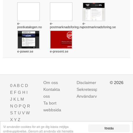
e-
e-
e-
postkatalogen.no
postmarknadsforing.nu
postmarknadsforing.se
e-power.se
e-present.se
Om oss
Disclaimer
© 2026
0
A
B
C
D
Kontakta
Sekretesspolicy
E
F
G
H
I
oss
Användarvillkor
J
K
L
M
Ta bort
N
O
P
Q
R
webbsida
S
T
U
V
W
X
Y
Z
Vi använder cookies för att ge dig bästa möjliga
förstås
onlineupplevelse. Genom att använda vår hemsida